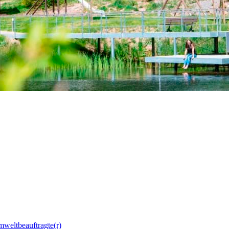
mweltbeauftragte(r)