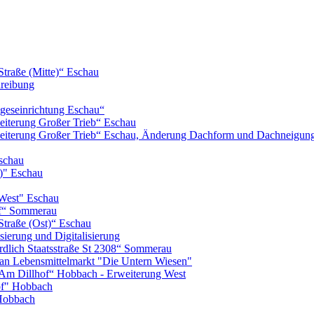
Straße (Mitte)“ Eschau
hreibung
geseinrichtung Eschau“
iterung Großer Trieb“ Eschau
eiterung Großer Trieb“ Eschau, Änderung Dachform und Dachneigun
schau
)" Eschau
West" Eschau
of“ Sommerau
Straße (Ost)“ Eschau
ierung und Digitalisierung
lich Staatsstraße St 2308“ Sommerau
n Lebensmittelmarkt "Die Untern Wiesen"
m Dillhof“ Hobbach - Erweiterung West
of" Hobbach
Hobbach