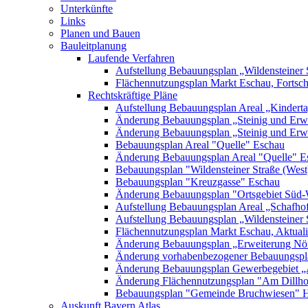
Unterkünfte
Links
Planen und Bauen
Bauleitplanung
Laufende Verfahren
Aufstellung Bebauungsplan „Wildensteiner 
Flächennutzungsplan Markt Eschau, Fortsc
Rechtskräftige Pläne
Aufstellung Bebauungsplan Areal „Kinderta
Änderung Bebauungsplan „Steinig und Erwe
Änderung Bebauungsplan „Steinig und Erw
Bebauungsplan Areal "Quelle" Eschau
Änderung Bebauungsplan Areal "Quelle" E
Bebauungsplan "Wildensteiner Straße (West
Bebauungsplan "Kreuzgasse" Eschau
Änderung Bebauungsplan "Ortsgebiet Süd-
Aufstellung Bebauungsplan Areal „Schafh
Aufstellung Bebauungsplan „Wildensteiner 
Flächennutzungsplan Markt Eschau, Aktualis
Änderung Bebauungsplan „Erweiterung Nörd
Änderung vorhabenbezogener Bebauungspla
Änderung Bebauungsplan Gewerbegebiet „A
Änderung Flächennutzungsplan "Am Dillh
Bebauungsplan "Gemeinde Bruchwiesen" 
Auskunft Bayern Atlas