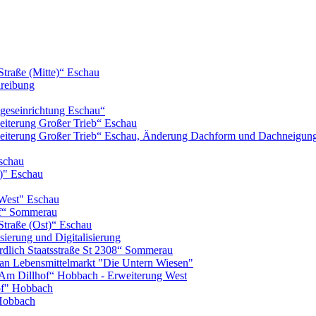
Straße (Mitte)“ Eschau
hreibung
geseinrichtung Eschau“
iterung Großer Trieb“ Eschau
eiterung Großer Trieb“ Eschau, Änderung Dachform und Dachneigun
schau
)" Eschau
West" Eschau
of“ Sommerau
Straße (Ost)“ Eschau
ierung und Digitalisierung
lich Staatsstraße St 2308“ Sommerau
n Lebensmittelmarkt "Die Untern Wiesen"
m Dillhof“ Hobbach - Erweiterung West
of" Hobbach
Hobbach