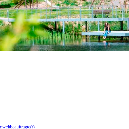
mweltbeauftragte(r)