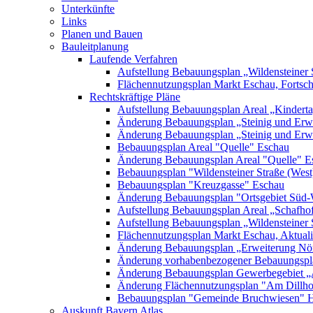
Unterkünfte
Links
Planen und Bauen
Bauleitplanung
Laufende Verfahren
Aufstellung Bebauungsplan „Wildensteiner 
Flächennutzungsplan Markt Eschau, Fortsc
Rechtskräftige Pläne
Aufstellung Bebauungsplan Areal „Kinderta
Änderung Bebauungsplan „Steinig und Erwe
Änderung Bebauungsplan „Steinig und Erw
Bebauungsplan Areal "Quelle" Eschau
Änderung Bebauungsplan Areal "Quelle" E
Bebauungsplan "Wildensteiner Straße (West
Bebauungsplan "Kreuzgasse" Eschau
Änderung Bebauungsplan "Ortsgebiet Süd-
Aufstellung Bebauungsplan Areal „Schafh
Aufstellung Bebauungsplan „Wildensteiner 
Flächennutzungsplan Markt Eschau, Aktualis
Änderung Bebauungsplan „Erweiterung Nörd
Änderung vorhabenbezogener Bebauungspla
Änderung Bebauungsplan Gewerbegebiet „A
Änderung Flächennutzungsplan "Am Dillh
Bebauungsplan "Gemeinde Bruchwiesen" 
Auskunft Bayern Atlas