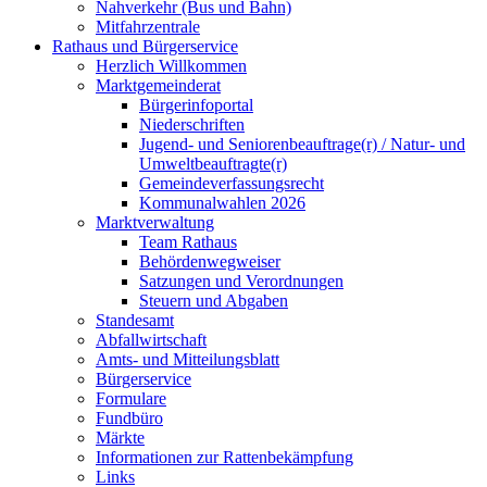
Nahverkehr (Bus und Bahn)
Mitfahrzentrale
Rathaus und Bürgerservice
Herzlich Willkommen
Marktgemeinderat
Bürgerinfoportal
Niederschriften
Jugend- und Seniorenbeauftrage(r) / Natur- und
Umweltbeauftragte(r)
Gemeindeverfassungsrecht
Kommunalwahlen 2026
Marktverwaltung
Team Rathaus
Behördenwegweiser
Satzungen und Verordnungen
Steuern und Abgaben
Standesamt
Abfallwirtschaft
Amts- und Mitteilungsblatt
Bürgerservice
Formulare
Fundbüro
Märkte
Informationen zur Rattenbekämpfung
Links