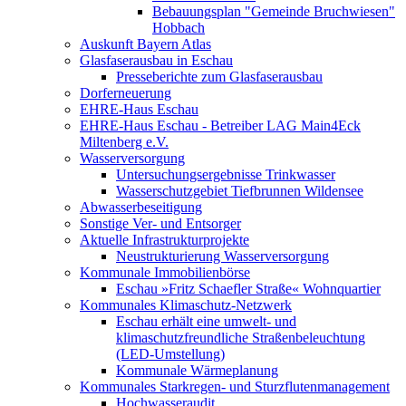
Bebauungsplan "Gemeinde Bruchwiesen"
Hobbach
Auskunft Bayern Atlas
Glasfaserausbau in Eschau
Presseberichte zum Glasfaserausbau
Dorferneuerung
EHRE-Haus Eschau
EHRE-Haus Eschau - Betreiber LAG Main4Eck
Miltenberg e.V.
Wasserversorgung
Untersuchungsergebnisse Trinkwasser
Wasserschutzgebiet Tiefbrunnen Wildensee
Abwasserbeseitigung
Sonstige Ver- und Entsorger
Aktuelle Infrastrukturprojekte
Neustrukturierung Wasserversorgung
Kommunale Immobilienbörse
Eschau »Fritz Schaefler Straße« Wohnquartier
Kommunales Klimaschutz-Netzwerk
Eschau erhält eine umwelt- und
klimaschutzfreundliche Straßenbeleuchtung
(LED-Umstellung)
Kommunale Wärmeplanung
Kommunales Starkregen- und Sturzflutenmanagement
Hochwasseraudit