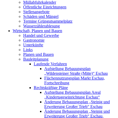
Müllabfuhrkalender
Öffentliche Einrichtungen
Stellenangebote
Schäden und Mängel
Termine Grüngutsammelplatz
Wasserzählerablesung
Wirtschaft, Planen und Bauen
Handel und Gewerbe
Gastronomie
Unterkünfte
Links
Planen und Bauen
Bauleitplanung
Laufende Verfahren
Aufstellung Bebauungsplan
„Wildensteiner Straße (Mitte)“ Eschau
Flächennutzungsplan Markt Eschau,
Fortschreibung
Rechtskräftige Pläne
Aufstellung Bebauungsplan Areal
„Kindertageseinrichtung Eschau“
Änderung Bebauungsplan „Steinig und
Erweiterung Großer Trieb“ Eschau
Änderung Bebauungsplan „Steinig und
Erweiterung Großer Trieb“ Eschau,