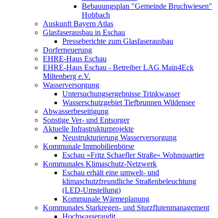
Bebauungsplan "Gemeinde Bruchwiesen"
Hobbach
Auskunft Bayern Atlas
Glasfaserausbau in Eschau
Presseberichte zum Glasfaserausbau
Dorferneuerung
EHRE-Haus Eschau
EHRE-Haus Eschau - Betreiber LAG Main4Eck
Miltenberg e.V.
Wasserversorgung
Untersuchungsergebnisse Trinkwasser
Wasserschutzgebiet Tiefbrunnen Wildensee
Abwasserbeseitigung
Sonstige Ver- und Entsorger
Aktuelle Infrastrukturprojekte
Neustrukturierung Wasserversorgung
Kommunale Immobilienbörse
Eschau »Fritz Schaefler Straße« Wohnquartier
Kommunales Klimaschutz-Netzwerk
Eschau erhält eine umwelt- und
klimaschutzfreundliche Straßenbeleuchtung
(LED-Umstellung)
Kommunale Wärmeplanung
Kommunales Starkregen- und Sturzflutenmanagement
Hochwasseraudit