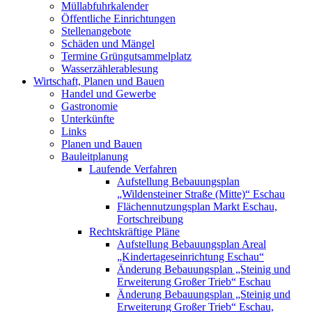
Müllabfuhrkalender
Öffentliche Einrichtungen
Stellenangebote
Schäden und Mängel
Termine Grüngutsammelplatz
Wasserzählerablesung
Wirtschaft, Planen und Bauen
Handel und Gewerbe
Gastronomie
Unterkünfte
Links
Planen und Bauen
Bauleitplanung
Laufende Verfahren
Aufstellung Bebauungsplan
„Wildensteiner Straße (Mitte)“ Eschau
Flächennutzungsplan Markt Eschau,
Fortschreibung
Rechtskräftige Pläne
Aufstellung Bebauungsplan Areal
„Kindertageseinrichtung Eschau“
Änderung Bebauungsplan „Steinig und
Erweiterung Großer Trieb“ Eschau
Änderung Bebauungsplan „Steinig und
Erweiterung Großer Trieb“ Eschau,