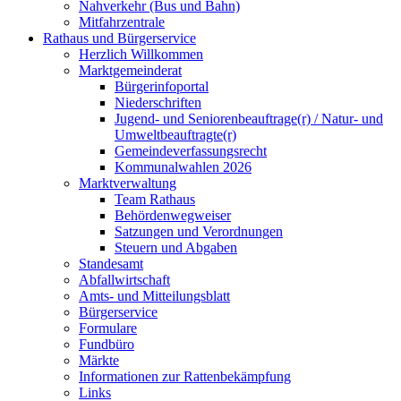
Nahverkehr (Bus und Bahn)
Mitfahrzentrale
Rathaus und Bürgerservice
Herzlich Willkommen
Marktgemeinderat
Bürgerinfoportal
Niederschriften
Jugend- und Seniorenbeauftrage(r) / Natur- und
Umweltbeauftragte(r)
Gemeindeverfassungsrecht
Kommunalwahlen 2026
Marktverwaltung
Team Rathaus
Behördenwegweiser
Satzungen und Verordnungen
Steuern und Abgaben
Standesamt
Abfallwirtschaft
Amts- und Mitteilungsblatt
Bürgerservice
Formulare
Fundbüro
Märkte
Informationen zur Rattenbekämpfung
Links