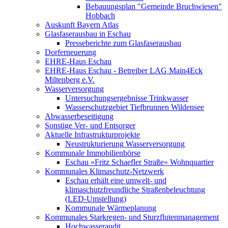
Bebauungsplan "Gemeinde Bruchwiesen"
Hobbach
Auskunft Bayern Atlas
Glasfaserausbau in Eschau
Presseberichte zum Glasfaserausbau
Dorferneuerung
EHRE-Haus Eschau
EHRE-Haus Eschau - Betreiber LAG Main4Eck
Miltenberg e.V.
Wasserversorgung
Untersuchungsergebnisse Trinkwasser
Wasserschutzgebiet Tiefbrunnen Wildensee
Abwasserbeseitigung
Sonstige Ver- und Entsorger
Aktuelle Infrastrukturprojekte
Neustrukturierung Wasserversorgung
Kommunale Immobilienbörse
Eschau »Fritz Schaefler Straße« Wohnquartier
Kommunales Klimaschutz-Netzwerk
Eschau erhält eine umwelt- und
klimaschutzfreundliche Straßenbeleuchtung
(LED-Umstellung)
Kommunale Wärmeplanung
Kommunales Starkregen- und Sturzflutenmanagement
Hochwasseraudit