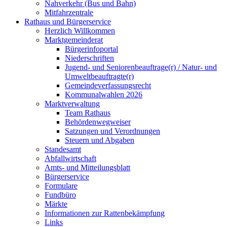
Nahverkehr (Bus und Bahn)
Mitfahrzentrale
Rathaus und Bürgerservice
Herzlich Willkommen
Marktgemeinderat
Bürgerinfoportal
Niederschriften
Jugend- und Seniorenbeauftrage(r) / Natur- und
Umweltbeauftragte(r)
Gemeindeverfassungsrecht
Kommunalwahlen 2026
Marktverwaltung
Team Rathaus
Behördenwegweiser
Satzungen und Verordnungen
Steuern und Abgaben
Standesamt
Abfallwirtschaft
Amts- und Mitteilungsblatt
Bürgerservice
Formulare
Fundbüro
Märkte
Informationen zur Rattenbekämpfung
Links