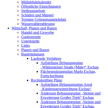
Müllabfuhrkalender
Öffentliche Einrichtungen
Stellenangebote
Schäden und Mängel
Termine Grüngutsammelplatz
Wasserzählerablesung
Wirtschaft, Planen und Bauen
Handel und Gewerbe
Gastronomie
Unterkünfte
Links
Planen und Bauen
Bauleitplanung
Laufende Verfahren
Aufstellung Bebauungsplan
„Wildensteiner Straße (Mitte)“ Eschau
Flächennutzungsplan Markt Eschau,
Fortschreibung
Rechtskräftige Pläne
Aufstellung Bebauungsplan Areal
„Kindertageseinrichtung Eschau“
Änderung Bebauungsplan „Steinig und
Erweiterung Großer Trieb“ Eschau
Änderung Bebauungsplan „Steinig und
Erweiterung Großer Trieb“ Eschau,