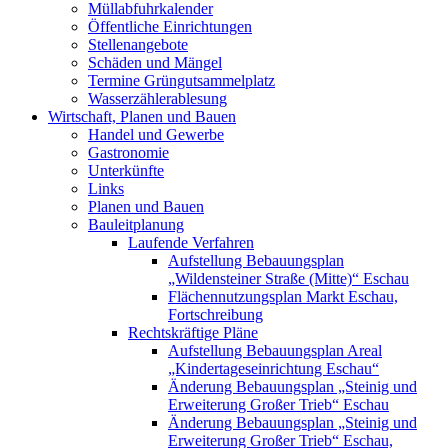
Müllabfuhrkalender
Öffentliche Einrichtungen
Stellenangebote
Schäden und Mängel
Termine Grüngutsammelplatz
Wasserzählerablesung
Wirtschaft, Planen und Bauen
Handel und Gewerbe
Gastronomie
Unterkünfte
Links
Planen und Bauen
Bauleitplanung
Laufende Verfahren
Aufstellung Bebauungsplan
„Wildensteiner Straße (Mitte)“ Eschau
Flächennutzungsplan Markt Eschau,
Fortschreibung
Rechtskräftige Pläne
Aufstellung Bebauungsplan Areal
„Kindertageseinrichtung Eschau“
Änderung Bebauungsplan „Steinig und
Erweiterung Großer Trieb“ Eschau
Änderung Bebauungsplan „Steinig und
Erweiterung Großer Trieb“ Eschau,