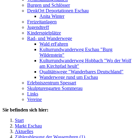
Burgen und Schlösser
DenkOrt Deportationen Eschau
Anita Winter
Freizeitanlagen
Jugendtreff
Kinderspielplätze
Rad- und Wanderwege
Wald erFahren
Kulturrundwanderweg Eschau "Burg
Wildenstein"
Kulturrundwanderweg Hobbach "Wo der Wolf
am Kirchpfad heult"
Qualitätswege "Wanderbares Deutschland"
Wanderwege rund um Eschau
Erlebniszentrum Spessart
Skulpturengarten Sommerau
Links
Vereine
Sie befinden sich hier:
Start
Markt Eschau
Aktuelles
Zählerablesung der Wasseruhren (1)