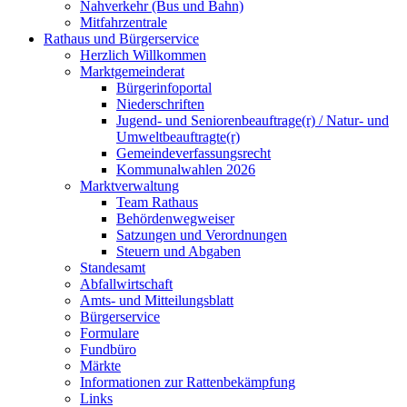
Nahverkehr (Bus und Bahn)
Mitfahrzentrale
Rathaus und Bürgerservice
Herzlich Willkommen
Marktgemeinderat
Bürgerinfoportal
Niederschriften
Jugend- und Seniorenbeauftrage(r) / Natur- und
Umweltbeauftragte(r)
Gemeindeverfassungsrecht
Kommunalwahlen 2026
Marktverwaltung
Team Rathaus
Behördenwegweiser
Satzungen und Verordnungen
Steuern und Abgaben
Standesamt
Abfallwirtschaft
Amts- und Mitteilungsblatt
Bürgerservice
Formulare
Fundbüro
Märkte
Informationen zur Rattenbekämpfung
Links