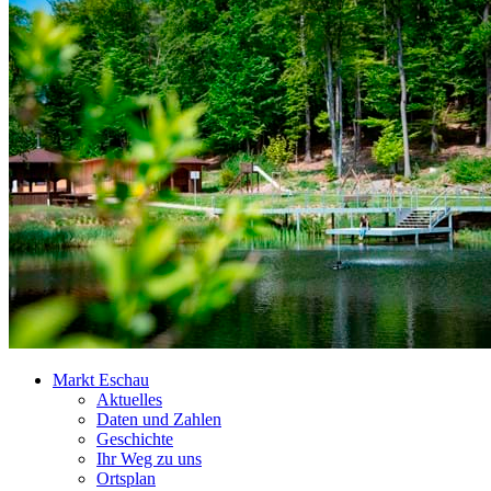
Markt Eschau
Aktuelles
Daten und Zahlen
Geschichte
Ihr Weg zu uns
Ortsplan