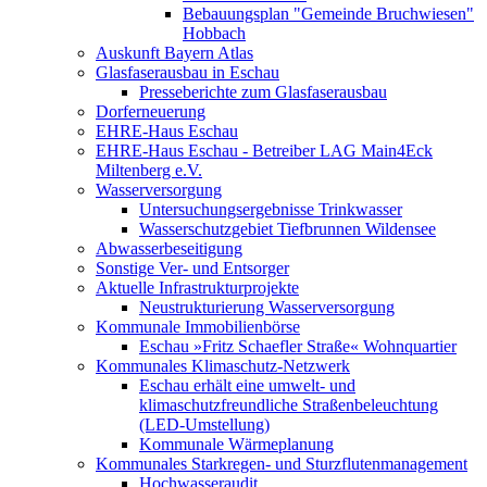
Bebauungsplan "Gemeinde Bruchwiesen"
Hobbach
Auskunft Bayern Atlas
Glasfaserausbau in Eschau
Presseberichte zum Glasfaserausbau
Dorferneuerung
EHRE-Haus Eschau
EHRE-Haus Eschau - Betreiber LAG Main4Eck
Miltenberg e.V.
Wasserversorgung
Untersuchungsergebnisse Trinkwasser
Wasserschutzgebiet Tiefbrunnen Wildensee
Abwasserbeseitigung
Sonstige Ver- und Entsorger
Aktuelle Infrastrukturprojekte
Neustrukturierung Wasserversorgung
Kommunale Immobilienbörse
Eschau »Fritz Schaefler Straße« Wohnquartier
Kommunales Klimaschutz-Netzwerk
Eschau erhält eine umwelt- und
klimaschutzfreundliche Straßenbeleuchtung
(LED-Umstellung)
Kommunale Wärmeplanung
Kommunales Starkregen- und Sturzflutenmanagement
Hochwasseraudit