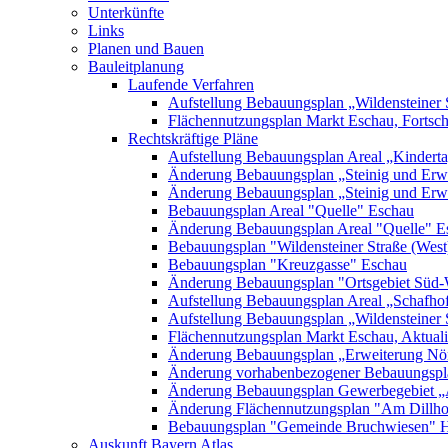
Unterkünfte
Links
Planen und Bauen
Bauleitplanung
Laufende Verfahren
Aufstellung Bebauungsplan „Wildensteiner 
Flächennutzungsplan Markt Eschau, Fortsc
Rechtskräftige Pläne
Aufstellung Bebauungsplan Areal „Kinderta
Änderung Bebauungsplan „Steinig und Erwe
Änderung Bebauungsplan „Steinig und Erw
Bebauungsplan Areal "Quelle" Eschau
Änderung Bebauungsplan Areal "Quelle" E
Bebauungsplan "Wildensteiner Straße (West
Bebauungsplan "Kreuzgasse" Eschau
Änderung Bebauungsplan "Ortsgebiet Süd-
Aufstellung Bebauungsplan Areal „Schafh
Aufstellung Bebauungsplan „Wildensteiner 
Flächennutzungsplan Markt Eschau, Aktualis
Änderung Bebauungsplan „Erweiterung Nörd
Änderung vorhabenbezogener Bebauungspla
Änderung Bebauungsplan Gewerbegebiet „A
Änderung Flächennutzungsplan "Am Dillh
Bebauungsplan "Gemeinde Bruchwiesen" 
Auskunft Bayern Atlas