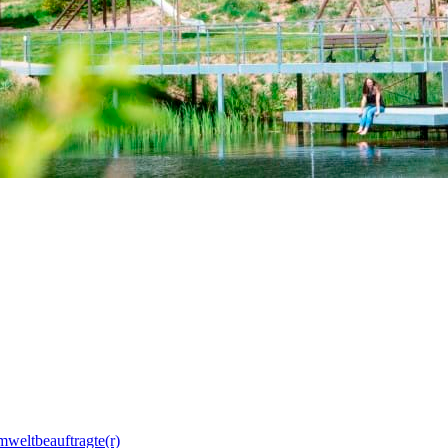
mweltbeauftragte(r)