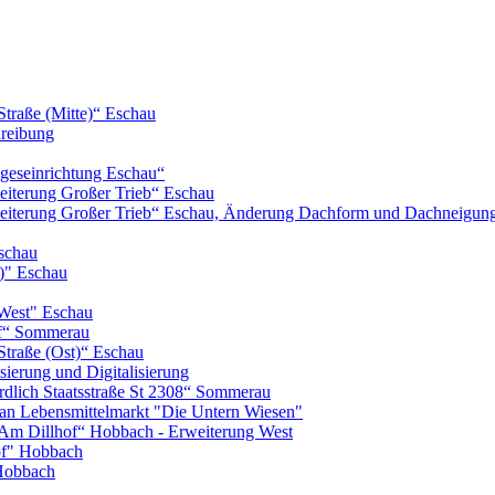
Straße (Mitte)“ Eschau
hreibung
geseinrichtung Eschau“
iterung Großer Trieb“ Eschau
eiterung Großer Trieb“ Eschau, Änderung Dachform und Dachneigun
schau
)" Eschau
West" Eschau
of“ Sommerau
Straße (Ost)“ Eschau
ierung und Digitalisierung
lich Staatsstraße St 2308“ Sommerau
n Lebensmittelmarkt "Die Untern Wiesen"
m Dillhof“ Hobbach - Erweiterung West
of" Hobbach
Hobbach