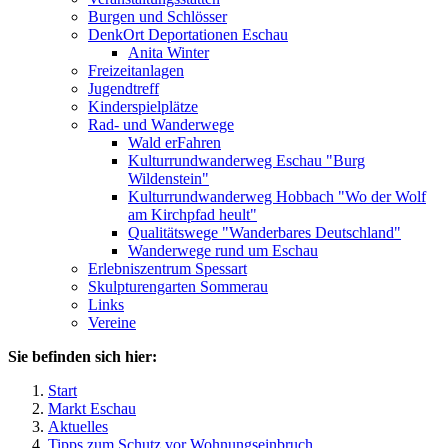
Burgen und Schlösser
DenkOrt Deportationen Eschau
Anita Winter
Freizeitanlagen
Jugendtreff
Kinderspielplätze
Rad- und Wanderwege
Wald erFahren
Kulturrundwanderweg Eschau "Burg
Wildenstein"
Kulturrundwanderweg Hobbach "Wo der Wolf
am Kirchpfad heult"
Qualitätswege "Wanderbares Deutschland"
Wanderwege rund um Eschau
Erlebniszentrum Spessart
Skulpturengarten Sommerau
Links
Vereine
Sie befinden sich hier:
Start
Markt Eschau
Aktuelles
Tipps zum Schutz vor Wohnungseinbruch