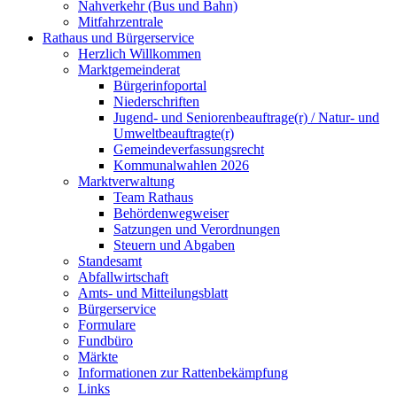
Nahverkehr (Bus und Bahn)
Mitfahrzentrale
Rathaus und Bürgerservice
Herzlich Willkommen
Marktgemeinderat
Bürgerinfoportal
Niederschriften
Jugend- und Seniorenbeauftrage(r) / Natur- und
Umweltbeauftragte(r)
Gemeindeverfassungsrecht
Kommunalwahlen 2026
Marktverwaltung
Team Rathaus
Behördenwegweiser
Satzungen und Verordnungen
Steuern und Abgaben
Standesamt
Abfallwirtschaft
Amts- und Mitteilungsblatt
Bürgerservice
Formulare
Fundbüro
Märkte
Informationen zur Rattenbekämpfung
Links