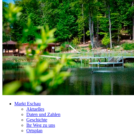
Markt Eschau
Aktuelles
Daten und Zahlen
Geschichte
Ihr Weg zu uns
Ortsplan