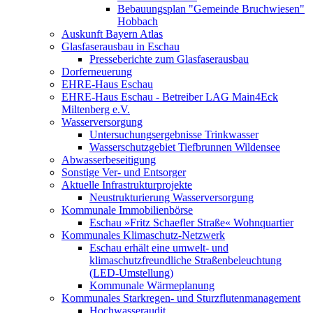
Bebauungsplan "Gemeinde Bruchwiesen"
Hobbach
Auskunft Bayern Atlas
Glasfaserausbau in Eschau
Presseberichte zum Glasfaserausbau
Dorferneuerung
EHRE-Haus Eschau
EHRE-Haus Eschau - Betreiber LAG Main4Eck
Miltenberg e.V.
Wasserversorgung
Untersuchungsergebnisse Trinkwasser
Wasserschutzgebiet Tiefbrunnen Wildensee
Abwasserbeseitigung
Sonstige Ver- und Entsorger
Aktuelle Infrastrukturprojekte
Neustrukturierung Wasserversorgung
Kommunale Immobilienbörse
Eschau »Fritz Schaefler Straße« Wohnquartier
Kommunales Klimaschutz-Netzwerk
Eschau erhält eine umwelt- und
klimaschutzfreundliche Straßenbeleuchtung
(LED-Umstellung)
Kommunale Wärmeplanung
Kommunales Starkregen- und Sturzflutenmanagement
Hochwasseraudit