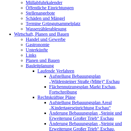
Müllabfuhrkalender
Öffentliche Einrichtungen
Stellenangebote
Schäden und Mängel
Termine Grüngutsammelplatz
Wasserzählerablesung
Wirtschaft, Planen und Bauen
Handel und Gewerbe
Gastronomie
Unterkünfte
Links
Planen und Bauen
Bauleitplanung
Laufende Verfahren
Aufstellung Bebauungsplan
„Wildensteiner Straße (Mitte)“ Eschau
Flächennutzungsplan Markt Eschau,
Fortschreibung
Rechtskräftige Pläne
Aufstellung Bebauungsplan Areal
„Kindertageseinrichtung Eschau“
Änderung Bebauungsplan „Steinig und
Erweiterung Großer Trieb“ Eschau
Änderung Bebauungsplan „Steinig und
Erweiterung Großer Trieb“ Eschau,