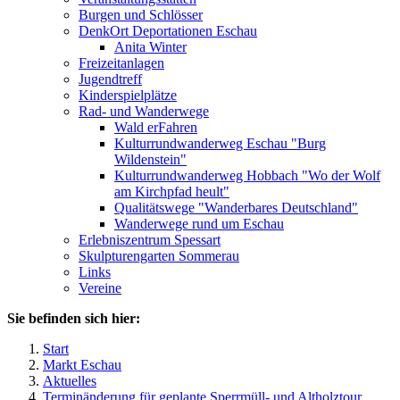
Burgen und Schlösser
DenkOrt Deportationen Eschau
Anita Winter
Freizeitanlagen
Jugendtreff
Kinderspielplätze
Rad- und Wanderwege
Wald erFahren
Kulturrundwanderweg Eschau "Burg
Wildenstein"
Kulturrundwanderweg Hobbach "Wo der Wolf
am Kirchpfad heult"
Qualitätswege "Wanderbares Deutschland"
Wanderwege rund um Eschau
Erlebniszentrum Spessart
Skulpturengarten Sommerau
Links
Vereine
Sie befinden sich hier:
Start
Markt Eschau
Aktuelles
Terminänderung für geplante Sperrmüll- und Altholztour