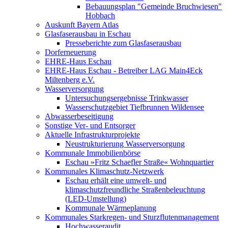
Bebauungsplan "Gemeinde Bruchwiesen"
Hobbach
Auskunft Bayern Atlas
Glasfaserausbau in Eschau
Presseberichte zum Glasfaserausbau
Dorferneuerung
EHRE-Haus Eschau
EHRE-Haus Eschau - Betreiber LAG Main4Eck
Miltenberg e.V.
Wasserversorgung
Untersuchungsergebnisse Trinkwasser
Wasserschutzgebiet Tiefbrunnen Wildensee
Abwasserbeseitigung
Sonstige Ver- und Entsorger
Aktuelle Infrastrukturprojekte
Neustrukturierung Wasserversorgung
Kommunale Immobilienbörse
Eschau »Fritz Schaefler Straße« Wohnquartier
Kommunales Klimaschutz-Netzwerk
Eschau erhält eine umwelt- und
klimaschutzfreundliche Straßenbeleuchtung
(LED-Umstellung)
Kommunale Wärmeplanung
Kommunales Starkregen- und Sturzflutenmanagement
Hochwasseraudit