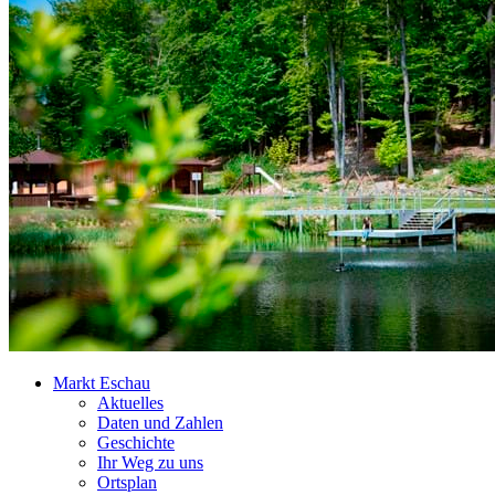
Markt Eschau
Aktuelles
Daten und Zahlen
Geschichte
Ihr Weg zu uns
Ortsplan