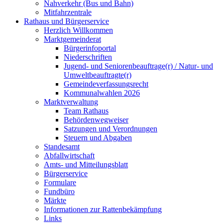
Nahverkehr (Bus und Bahn)
Mitfahrzentrale
Rathaus und Bürgerservice
Herzlich Willkommen
Marktgemeinderat
Bürgerinfoportal
Niederschriften
Jugend- und Seniorenbeauftrage(r) / Natur- und
Umweltbeauftragte(r)
Gemeindeverfassungsrecht
Kommunalwahlen 2026
Marktverwaltung
Team Rathaus
Behördenwegweiser
Satzungen und Verordnungen
Steuern und Abgaben
Standesamt
Abfallwirtschaft
Amts- und Mitteilungsblatt
Bürgerservice
Formulare
Fundbüro
Märkte
Informationen zur Rattenbekämpfung
Links