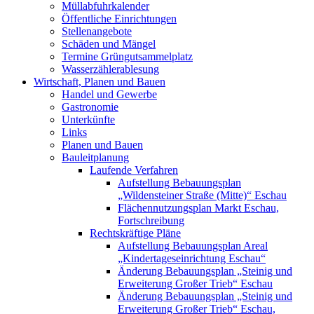
Müllabfuhrkalender
Öffentliche Einrichtungen
Stellenangebote
Schäden und Mängel
Termine Grüngutsammelplatz
Wasserzählerablesung
Wirtschaft, Planen und Bauen
Handel und Gewerbe
Gastronomie
Unterkünfte
Links
Planen und Bauen
Bauleitplanung
Laufende Verfahren
Aufstellung Bebauungsplan
„Wildensteiner Straße (Mitte)“ Eschau
Flächennutzungsplan Markt Eschau,
Fortschreibung
Rechtskräftige Pläne
Aufstellung Bebauungsplan Areal
„Kindertageseinrichtung Eschau“
Änderung Bebauungsplan „Steinig und
Erweiterung Großer Trieb“ Eschau
Änderung Bebauungsplan „Steinig und
Erweiterung Großer Trieb“ Eschau,