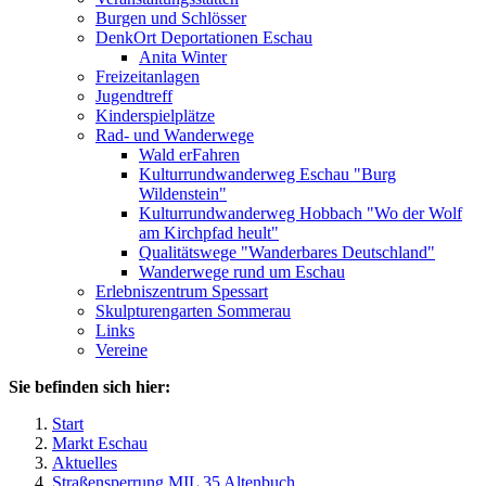
Burgen und Schlösser
DenkOrt Deportationen Eschau
Anita Winter
Freizeitanlagen
Jugendtreff
Kinderspielplätze
Rad- und Wanderwege
Wald erFahren
Kulturrundwanderweg Eschau "Burg
Wildenstein"
Kulturrundwanderweg Hobbach "Wo der Wolf
am Kirchpfad heult"
Qualitätswege "Wanderbares Deutschland"
Wanderwege rund um Eschau
Erlebniszentrum Spessart
Skulpturengarten Sommerau
Links
Vereine
Sie befinden sich hier:
Start
Markt Eschau
Aktuelles
Straßensperrung MIL 35 Altenbuch