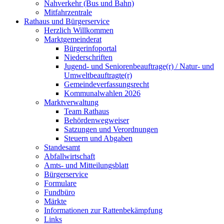
Nahverkehr (Bus und Bahn)
Mitfahrzentrale
Rathaus und Bürgerservice
Herzlich Willkommen
Marktgemeinderat
Bürgerinfoportal
Niederschriften
Jugend- und Seniorenbeauftrage(r) / Natur- und
Umweltbeauftragte(r)
Gemeindeverfassungsrecht
Kommunalwahlen 2026
Marktverwaltung
Team Rathaus
Behördenwegweiser
Satzungen und Verordnungen
Steuern und Abgaben
Standesamt
Abfallwirtschaft
Amts- und Mitteilungsblatt
Bürgerservice
Formulare
Fundbüro
Märkte
Informationen zur Rattenbekämpfung
Links