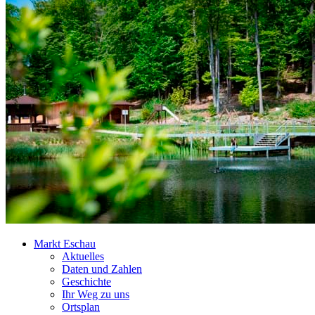
Markt Eschau
Aktuelles
Daten und Zahlen
Geschichte
Ihr Weg zu uns
Ortsplan