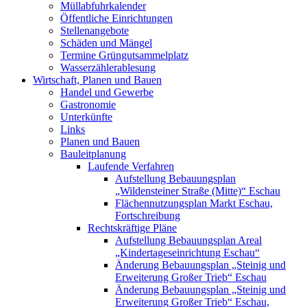
Müllabfuhrkalender
Öffentliche Einrichtungen
Stellenangebote
Schäden und Mängel
Termine Grüngutsammelplatz
Wasserzählerablesung
Wirtschaft, Planen und Bauen
Handel und Gewerbe
Gastronomie
Unterkünfte
Links
Planen und Bauen
Bauleitplanung
Laufende Verfahren
Aufstellung Bebauungsplan
„Wildensteiner Straße (Mitte)“ Eschau
Flächennutzungsplan Markt Eschau,
Fortschreibung
Rechtskräftige Pläne
Aufstellung Bebauungsplan Areal
„Kindertageseinrichtung Eschau“
Änderung Bebauungsplan „Steinig und
Erweiterung Großer Trieb“ Eschau
Änderung Bebauungsplan „Steinig und
Erweiterung Großer Trieb“ Eschau,