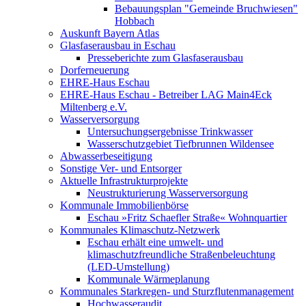
Bebauungsplan "Gemeinde Bruchwiesen"
Hobbach
Auskunft Bayern Atlas
Glasfaserausbau in Eschau
Presseberichte zum Glasfaserausbau
Dorferneuerung
EHRE-Haus Eschau
EHRE-Haus Eschau - Betreiber LAG Main4Eck
Miltenberg e.V.
Wasserversorgung
Untersuchungsergebnisse Trinkwasser
Wasserschutzgebiet Tiefbrunnen Wildensee
Abwasserbeseitigung
Sonstige Ver- und Entsorger
Aktuelle Infrastrukturprojekte
Neustrukturierung Wasserversorgung
Kommunale Immobilienbörse
Eschau »Fritz Schaefler Straße« Wohnquartier
Kommunales Klimaschutz-Netzwerk
Eschau erhält eine umwelt- und
klimaschutzfreundliche Straßenbeleuchtung
(LED-Umstellung)
Kommunale Wärmeplanung
Kommunales Starkregen- und Sturzflutenmanagement
Hochwasseraudit