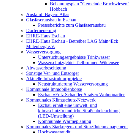
Bebauungsplan "Gemeinde Bruchwiesen"
Hobbach
Auskunft Bayern Atlas
Glasfaserausbau in Eschau
Presseberichte zum Glasfaserausbau
Dorferneuerung
EHRE-Haus Eschau
EHRE-Haus Eschau - Betreiber LAG Main4Eck
Miltenberg e.V.
Wasserversorgung
Untersuchungsergebnisse Trinkwasser
Wasserschutzgebiet Tiefbrunnen Wildensee
Abwasserbeseitigung
Sonstige Ver- und Entsorger
Aktuelle Infrastrukturprojekte
Neustrukturierung Wasserversorgung
Kommunale Immobilienbörse
Eschau »Fritz Schaefler Straße« Wohnquartier
Kommunales Klimaschutz-Netzwerk
Eschau erhält eine umwelt- und
klimaschutzfreundliche Straßenbeleuchtung
(LED-Umstellung)
Kommunale Wärmeplanung
Kommunales Starkregen- und Sturzflutenmanagement
Hochwasseraudit