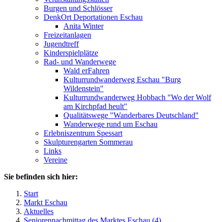
Burgen und Schlösser
DenkOrt Deportationen Eschau
Anita Winter
Freizeitanlagen
Jugendtreff
Kinderspielplätze
Rad- und Wanderwege
Wald erFahren
Kulturrundwanderweg Eschau "Burg
Wildenstein"
Kulturrundwanderweg Hobbach "Wo der Wolf
am Kirchpfad heult"
Qualitätswege "Wanderbares Deutschland"
Wanderwege rund um Eschau
Erlebniszentrum Spessart
Skulpturengarten Sommerau
Links
Vereine
Sie befinden sich hier:
Start
Markt Eschau
Aktuelles
Seniorennachmittag des Marktes Eschau (4)