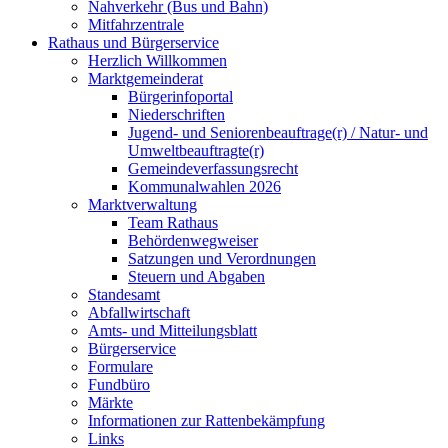
Nahverkehr (Bus und Bahn)
Mitfahrzentrale
Rathaus und Bürgerservice
Herzlich Willkommen
Marktgemeinderat
Bürgerinfoportal
Niederschriften
Jugend- und Seniorenbeauftrage(r) / Natur- und
Umweltbeauftragte(r)
Gemeindeverfassungsrecht
Kommunalwahlen 2026
Marktverwaltung
Team Rathaus
Behördenwegweiser
Satzungen und Verordnungen
Steuern und Abgaben
Standesamt
Abfallwirtschaft
Amts- und Mitteilungsblatt
Bürgerservice
Formulare
Fundbüro
Märkte
Informationen zur Rattenbekämpfung
Links