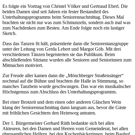
Es folgte ein Vortrag von Christel Völker und Gertraud Eberl. Die
beiden Damen sind seit Jahren ein fester Bestandteil des
Unterhaltungsprogramms beim Seniorennachmittag. Dieses Mal
brachten sie nicht nur was zum Schmunzeln, sondern auch mal was
zum Nachdenken zum Besten. Am Ende folgte noch ein lustiger
Sketch.
Dass das Tanzen fit hält, präsentierte dann die Seniorentanzgruppe
unter der Leitung von Gerda Lebert und Margot Göb. Mit drei
verschiedenen Tänzen begeisterten sie das Publikum. Beim
abschließenden Sitztanz wurden alle Senioren und Seniorinnen zum
Mitmachen motiviert.
Zur Freude aller kamen dann die „Mönchberger Straßensänger“
nochmal auf die Bühne und brachten die Halle in Stimmung, so
manches Tanzbein wurde geschwungen. Das war ein musikalischer
Höchstgenuss zum Abschluss des Unterhaltungsprogramms.
Bei einer Brotzeit und dem einen oder anderen Gläschen Wein
klang der Seniorennachmittag dann langsam aus, bevor die Gäste
mit fröhlichen Gesichtern den Heimweg antraten.
Der 1. Bürgermeister Gerhard Rüth bedankte sich bei allen
Akteuren, bei den Damen und Herren vom Gemeinderat, bei allen
ehrenamtlichen Helfern, bei den Kuchenbäckerinnen, beim Bauhof