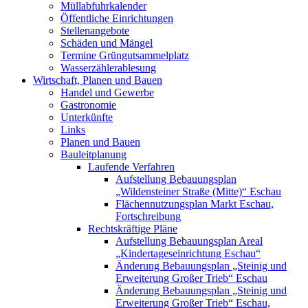
Müllabfuhrkalender
Öffentliche Einrichtungen
Stellenangebote
Schäden und Mängel
Termine Grüngutsammelplatz
Wasserzählerablesung
Wirtschaft, Planen und Bauen
Handel und Gewerbe
Gastronomie
Unterkünfte
Links
Planen und Bauen
Bauleitplanung
Laufende Verfahren
Aufstellung Bebauungsplan
„Wildensteiner Straße (Mitte)“ Eschau
Flächennutzungsplan Markt Eschau,
Fortschreibung
Rechtskräftige Pläne
Aufstellung Bebauungsplan Areal
„Kindertageseinrichtung Eschau“
Änderung Bebauungsplan „Steinig und
Erweiterung Großer Trieb“ Eschau
Änderung Bebauungsplan „Steinig und
Erweiterung Großer Trieb“ Eschau,