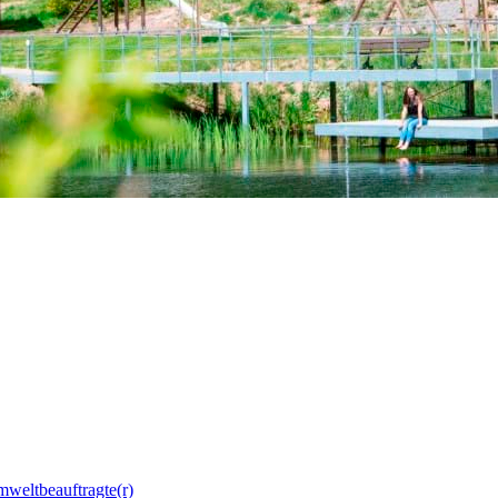
mweltbeauftragte(r)