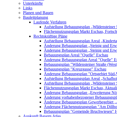
Unterkünfte
Links
Planen und Bauen
Bauleitplanung
Laufende Verfahren
Aufstellung Bebauungsplan „Wildensteiner 
Flächennutzungsplan Markt Eschau, Fortsc
Rechtskräftige Pläne
Aufstellung Bebauungsplan Areal „Kinderta
Änderung Bebauungsplan „Steinig und Erwe
Änderung Bebauungsplan „Steinig und Erw
Bebauungsplan Areal "Quelle" Eschau
Änderung Bebauungsplan Areal "Quelle" E
Bebauungsplan "Wildensteiner Straße (West
Bebauungsplan "Kreuzgasse" Eschau
Änderung Bebauungsplan "Ortsgebiet Süd-
Aufstellung Bebauungsplan Areal „Schafh
Aufstellung Bebauungsplan „Wildensteiner 
Flächennutzungsplan Markt Eschau, Aktualis
Änderung Bebauungsplan „Erweiterung Nörd
Änderung vorhabenbezogener Bebauungspla
Änderung Bebauungsplan Gewerbegebiet „A
Änderung Flächennutzungsplan "Am Dillh
Bebauungsplan "Gemeinde Bruchwiesen" 
Auskunft Bayern Atlas