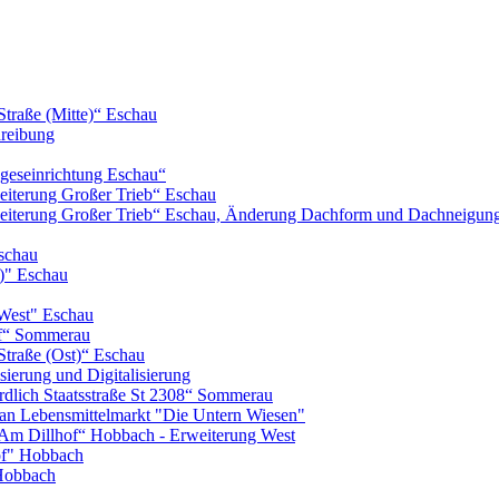
Straße (Mitte)“ Eschau
hreibung
geseinrichtung Eschau“
iterung Großer Trieb“ Eschau
eiterung Großer Trieb“ Eschau, Änderung Dachform und Dachneigun
schau
)" Eschau
West" Eschau
of“ Sommerau
Straße (Ost)“ Eschau
ierung und Digitalisierung
lich Staatsstraße St 2308“ Sommerau
n Lebensmittelmarkt "Die Untern Wiesen"
m Dillhof“ Hobbach - Erweiterung West
of" Hobbach
Hobbach