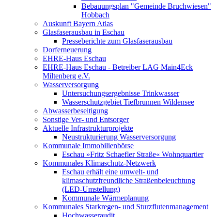
Bebauungsplan "Gemeinde Bruchwiesen"
Hobbach
Auskunft Bayern Atlas
Glasfaserausbau in Eschau
Presseberichte zum Glasfaserausbau
Dorferneuerung
EHRE-Haus Eschau
EHRE-Haus Eschau - Betreiber LAG Main4Eck
Miltenberg e.V.
Wasserversorgung
Untersuchungsergebnisse Trinkwasser
Wasserschutzgebiet Tiefbrunnen Wildensee
Abwasserbeseitigung
Sonstige Ver- und Entsorger
Aktuelle Infrastrukturprojekte
Neustrukturierung Wasserversorgung
Kommunale Immobilienbörse
Eschau »Fritz Schaefler Straße« Wohnquartier
Kommunales Klimaschutz-Netzwerk
Eschau erhält eine umwelt- und
klimaschutzfreundliche Straßenbeleuchtung
(LED-Umstellung)
Kommunale Wärmeplanung
Kommunales Starkregen- und Sturzflutenmanagement
Hochwasseraudit