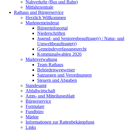
Nahverkehr (Bus und Bahn)
Mitfahrzentrale
Rathaus und Bürgerservice
Herzlich Willkommen
Marktgemeinderat
Bürgerinfoportal
Niederschriften
Jugend- und Seniorenbeauftrage(r) / Natur- und
Umweltbeauftragte(r)
Gemeindeverfassungsrecht
Kommunalwahlen 2026
Marktverwaltung
Team Rathaus
Behördenwegweiser
Satzungen und Verordnungen
Steuern und Abgaben
Standesamt
Abfallwirtschaft
Amts- und Mitteilungsblatt
Bürgerservice
Formulare
Fundbüro
Märkte
Informationen zur Rattenbekämpfung
Links