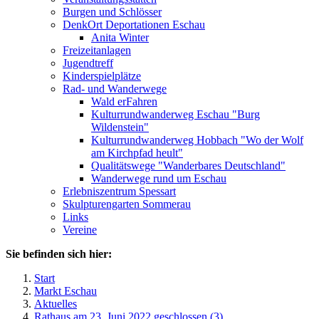
Burgen und Schlösser
DenkOrt Deportationen Eschau
Anita Winter
Freizeitanlagen
Jugendtreff
Kinderspielplätze
Rad- und Wanderwege
Wald erFahren
Kulturrundwanderweg Eschau "Burg
Wildenstein"
Kulturrundwanderweg Hobbach "Wo der Wolf
am Kirchpfad heult"
Qualitätswege "Wanderbares Deutschland"
Wanderwege rund um Eschau
Erlebniszentrum Spessart
Skulpturengarten Sommerau
Links
Vereine
Sie befinden sich hier:
Start
Markt Eschau
Aktuelles
Rathaus am 23. Juni 2022 geschlossen (3)