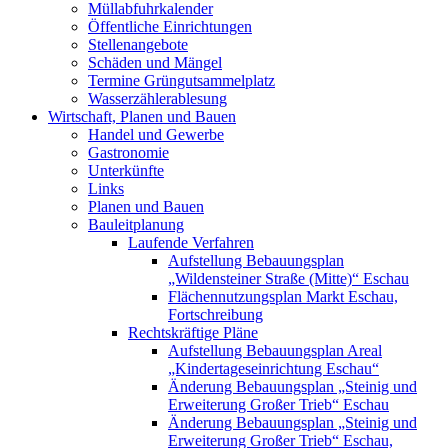
Müllabfuhrkalender
Öffentliche Einrichtungen
Stellenangebote
Schäden und Mängel
Termine Grüngutsammelplatz
Wasserzählerablesung
Wirtschaft, Planen und Bauen
Handel und Gewerbe
Gastronomie
Unterkünfte
Links
Planen und Bauen
Bauleitplanung
Laufende Verfahren
Aufstellung Bebauungsplan
„Wildensteiner Straße (Mitte)“ Eschau
Flächennutzungsplan Markt Eschau,
Fortschreibung
Rechtskräftige Pläne
Aufstellung Bebauungsplan Areal
„Kindertageseinrichtung Eschau“
Änderung Bebauungsplan „Steinig und
Erweiterung Großer Trieb“ Eschau
Änderung Bebauungsplan „Steinig und
Erweiterung Großer Trieb“ Eschau,