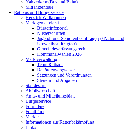
Nahverkehr (Bus und Bahn)
Mitfahrzentrale
Rathaus und Bürgerservice
Herzlich Willkommen
Marktgemeinderat
Bürgerinfoportal
Niederschriften
Jugend- und Seniorenbeauftrage(r) / Natur- und
Umweltbeauftragte(r)
Gemeindeverfassungsrecht
Kommunalwahlen 2026
Marktverwaltung
Team Rathaus
Behördenwegweiser
Satzungen und Verordnungen
Steuern und Abgaben
Standesamt
Abfallwirtschaft
Amts- und Mitteilungsblatt
Bürgerservice
Formulare
Fundbüro
Märkte
Informationen zur Rattenbekämpfung
Links