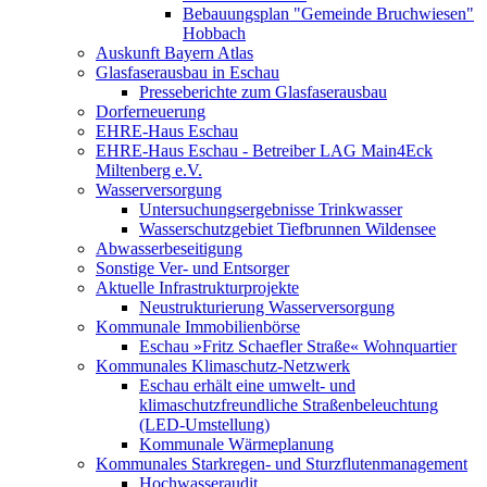
Bebauungsplan "Gemeinde Bruchwiesen"
Hobbach
Auskunft Bayern Atlas
Glasfaserausbau in Eschau
Presseberichte zum Glasfaserausbau
Dorferneuerung
EHRE-Haus Eschau
EHRE-Haus Eschau - Betreiber LAG Main4Eck
Miltenberg e.V.
Wasserversorgung
Untersuchungsergebnisse Trinkwasser
Wasserschutzgebiet Tiefbrunnen Wildensee
Abwasserbeseitigung
Sonstige Ver- und Entsorger
Aktuelle Infrastrukturprojekte
Neustrukturierung Wasserversorgung
Kommunale Immobilienbörse
Eschau »Fritz Schaefler Straße« Wohnquartier
Kommunales Klimaschutz-Netzwerk
Eschau erhält eine umwelt- und
klimaschutzfreundliche Straßenbeleuchtung
(LED-Umstellung)
Kommunale Wärmeplanung
Kommunales Starkregen- und Sturzflutenmanagement
Hochwasseraudit