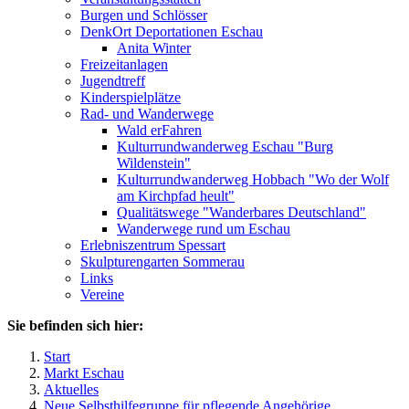
Burgen und Schlösser
DenkOrt Deportationen Eschau
Anita Winter
Freizeitanlagen
Jugendtreff
Kinderspielplätze
Rad- und Wanderwege
Wald erFahren
Kulturrundwanderweg Eschau "Burg
Wildenstein"
Kulturrundwanderweg Hobbach "Wo der Wolf
am Kirchpfad heult"
Qualitätswege "Wanderbares Deutschland"
Wanderwege rund um Eschau
Erlebniszentrum Spessart
Skulpturengarten Sommerau
Links
Vereine
Sie befinden sich hier:
Start
Markt Eschau
Aktuelles
Neue Selbsthilfegruppe für pflegende Angehörige