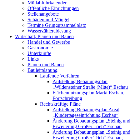
Müllabfuhrkalender
Öffentliche Einrichtungen
Stellenangebote
Schäden und Mängel
Termine Grüngutsammelplatz
Wasserzählerablesung
Wirtschaft, Planen und Bauen
Handel und Gewerbe
Gastronomie
Unterkünfte
Links
Planen und Bauen
Bauleitplanung
Laufende Verfahren
Aufstellung Bebauungsplan
„Wildensteiner Straße (Mitte)“ Eschau
Flächennutzungsplan Markt Eschau,
Fortschreibung
Rechtskräftige Pläne
Aufstellung Bebauungsplan Areal
„Kindertageseinrichtung Eschau“
Änderung Bebauungsplan „Steinig und
Erweiterung Großer Trieb“ Eschau
Änderung Bebauungsplan „Steinig und
Erweiterung Großer Trieb“ Eschau,