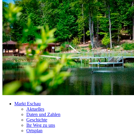
Markt Eschau
Aktuelles
Daten und Zahlen
Geschichte
Ihr Weg zu uns
Ortsplan