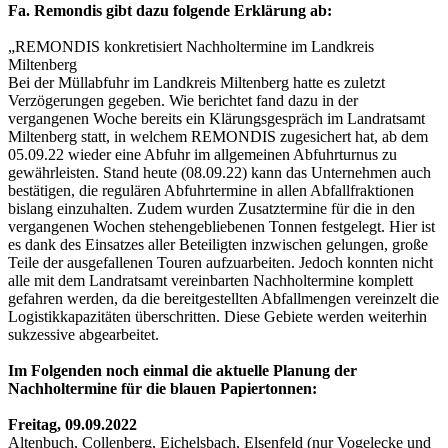
Fa. Remondis gibt dazu folgende Erklärung ab:
„REMONDIS konkretisiert Nachholtermine im Landkreis
Miltenberg
Bei der Müllabfuhr im Landkreis Miltenberg hatte es zuletzt
Verzögerungen gegeben. Wie berichtet fand dazu in der
vergangenen Woche bereits ein Klärungsgespräch im Landratsamt
Miltenberg statt, in welchem REMONDIS zugesichert hat, ab dem
05.09.22 wieder eine Abfuhr im allgemeinen Abfuhrturnus zu
gewährleisten. Stand heute (08.09.22) kann das Unternehmen auch
bestätigen, die regulären Abfuhrtermine in allen Abfallfraktionen
bislang einzuhalten. Zudem wurden Zusatztermine für die in den
vergangenen Wochen stehengebliebenen Tonnen festgelegt. Hier ist
es dank des Einsatzes aller Beteiligten inzwischen gelungen, große
Teile der ausgefallenen Touren aufzuarbeiten. Jedoch konnten nicht
alle mit dem Landratsamt vereinbarten Nachholtermine komplett
gefahren werden, da die bereitgestellten Abfallmengen vereinzelt die
Logistikkapazitäten überschritten. Diese Gebiete werden weiterhin
sukzessive abgearbeitet.
Im Folgenden noch einmal die aktuelle Planung der
Nachholtermine für die blauen Papiertonnen:
Freitag, 09.09.2022
Altenbuch, Collenberg, Eichelsbach, Elsenfeld (nur Vogelecke und