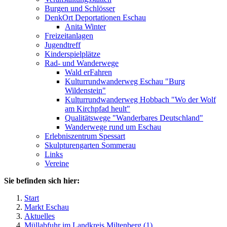
Burgen und Schlösser
DenkOrt Deportationen Eschau
Anita Winter
Freizeitanlagen
Jugendtreff
Kinderspielplätze
Rad- und Wanderwege
Wald erFahren
Kulturrundwanderweg Eschau "Burg
Wildenstein"
Kulturrundwanderweg Hobbach "Wo der Wolf
am Kirchpfad heult"
Qualitätswege "Wanderbares Deutschland"
Wanderwege rund um Eschau
Erlebniszentrum Spessart
Skulpturengarten Sommerau
Links
Vereine
Sie befinden sich hier:
Start
Markt Eschau
Aktuelles
Müllabfuhr im Landkreis Miltenberg (1)