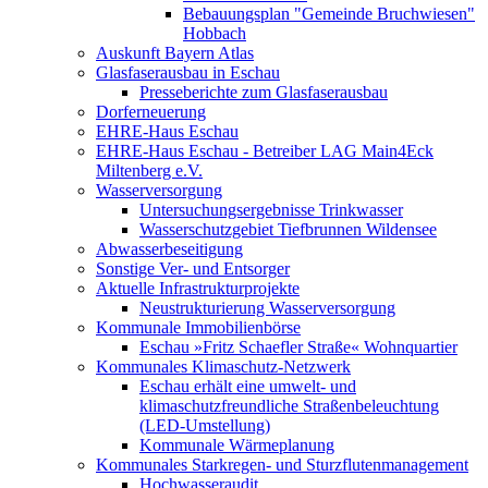
Bebauungsplan "Gemeinde Bruchwiesen"
Hobbach
Auskunft Bayern Atlas
Glasfaserausbau in Eschau
Presseberichte zum Glasfaserausbau
Dorferneuerung
EHRE-Haus Eschau
EHRE-Haus Eschau - Betreiber LAG Main4Eck
Miltenberg e.V.
Wasserversorgung
Untersuchungsergebnisse Trinkwasser
Wasserschutzgebiet Tiefbrunnen Wildensee
Abwasserbeseitigung
Sonstige Ver- und Entsorger
Aktuelle Infrastrukturprojekte
Neustrukturierung Wasserversorgung
Kommunale Immobilienbörse
Eschau »Fritz Schaefler Straße« Wohnquartier
Kommunales Klimaschutz-Netzwerk
Eschau erhält eine umwelt- und
klimaschutzfreundliche Straßenbeleuchtung
(LED-Umstellung)
Kommunale Wärmeplanung
Kommunales Starkregen- und Sturzflutenmanagement
Hochwasseraudit