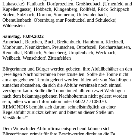
Lukasecke), Faulbach, Dorfprozelten, Großheubach (Urnenfeld und
Kapellengasse), Hobbach, Klingenberg, Röllfeld, Rück-Schippach
Soden, Sulzbach, Dornau, Sommerau, Unteraulenbach,
Oberaulenbach, Obernburg (nur Postbuckel und Schulecke)
Wildenstein
Samstag, 10.09.2022
Amorbach, Beuchen, Buch, Breitenbuch, Hambrunn, Kirchzell,
Monbrunn, Neunkirchen, Preunschen, Ottorfszell, Reichartshausen,
Reuenthal, Röllbach, Schneeberg, Umpfenbach, Weckbach,
Weilbach, Wenschdorf, Zittenfelden
Bürgerinnen und Bürger werden gebeten, ihre Abfallbehälter an den
jeweiligen Nachholterminen bereitzustellen. Sollte die Tonne nicht
am angegebenen Termin geleert werden, bitten wir von Nachfragen
zunächst abzusehen, da sich die Abfuhr vereinzelt noch einmal
verzögern kann. Sollte die Tonne innerhalb von zwei Werktagen
nach dem bekanntgegebenen Nachholtermin nicht geleert worden
sein, bitten wir um Information unter 06022 / 7108070.
REMONDIS bemüht sich darum, schnellstmöglich zu einer
Regelabfuhr zurückzukehren und bittet an dieser Stelle um
Verständnis!“
Dem Wunsch der Abfuhrfirma entsprechend können sich
Bürger*innen primär für ihre Beschwerden direkt an die Fa.