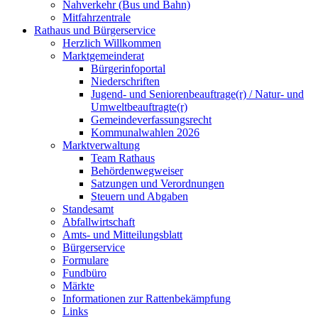
Nahverkehr (Bus und Bahn)
Mitfahrzentrale
Rathaus und Bürgerservice
Herzlich Willkommen
Marktgemeinderat
Bürgerinfoportal
Niederschriften
Jugend- und Seniorenbeauftrage(r) / Natur- und
Umweltbeauftragte(r)
Gemeindeverfassungsrecht
Kommunalwahlen 2026
Marktverwaltung
Team Rathaus
Behördenwegweiser
Satzungen und Verordnungen
Steuern und Abgaben
Standesamt
Abfallwirtschaft
Amts- und Mitteilungsblatt
Bürgerservice
Formulare
Fundbüro
Märkte
Informationen zur Rattenbekämpfung
Links