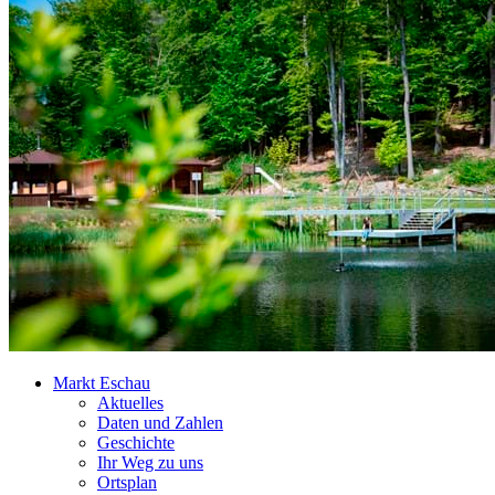
Markt Eschau
Aktuelles
Daten und Zahlen
Geschichte
Ihr Weg zu uns
Ortsplan