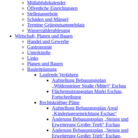
Müllabfuhrkalender
Öffentliche Einrichtungen
Stellenangebote
Schäden und Mängel
Termine Grüngutsammelplatz
Wasserzählerablesung
Wirtschaft, Planen und Bauen
Handel und Gewerbe
Gastronomie
Unterkünfte
Links
Planen und Bauen
Bauleitplanung
Laufende Verfahren
Aufstellung Bebauungsplan
„Wildensteiner Straße (Mitte)“ Eschau
Flächennutzungsplan Markt Eschau,
Fortschreibung
Rechtskräftige Pläne
Aufstellung Bebauungsplan Areal
„Kindertageseinrichtung Eschau“
Änderung Bebauungsplan „Steinig und
Erweiterung Großer Trieb“ Eschau
Änderung Bebauungsplan „Steinig und
Erweiterung Großer Trieb“ Eschau,