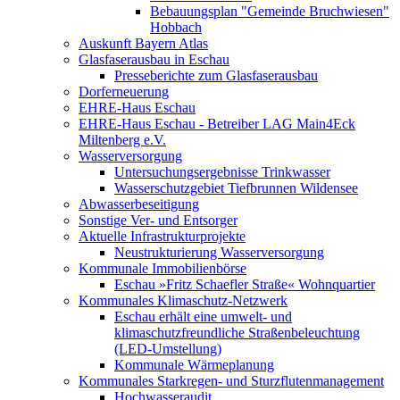
Bebauungsplan "Gemeinde Bruchwiesen"
Hobbach
Auskunft Bayern Atlas
Glasfaserausbau in Eschau
Presseberichte zum Glasfaserausbau
Dorferneuerung
EHRE-Haus Eschau
EHRE-Haus Eschau - Betreiber LAG Main4Eck
Miltenberg e.V.
Wasserversorgung
Untersuchungsergebnisse Trinkwasser
Wasserschutzgebiet Tiefbrunnen Wildensee
Abwasserbeseitigung
Sonstige Ver- und Entsorger
Aktuelle Infrastrukturprojekte
Neustrukturierung Wasserversorgung
Kommunale Immobilienbörse
Eschau »Fritz Schaefler Straße« Wohnquartier
Kommunales Klimaschutz-Netzwerk
Eschau erhält eine umwelt- und
klimaschutzfreundliche Straßenbeleuchtung
(LED-Umstellung)
Kommunale Wärmeplanung
Kommunales Starkregen- und Sturzflutenmanagement
Hochwasseraudit