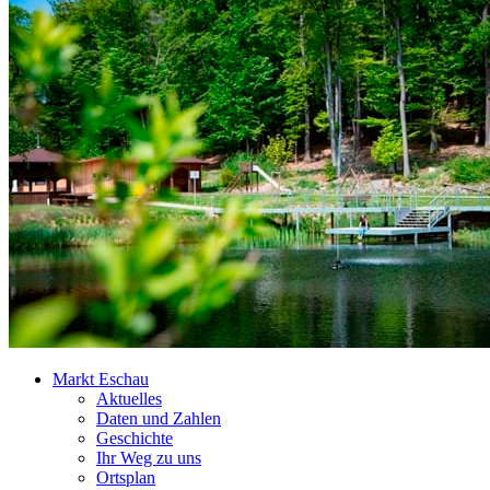
Markt Eschau
Aktuelles
Daten und Zahlen
Geschichte
Ihr Weg zu uns
Ortsplan