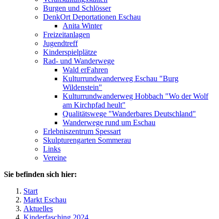
Burgen und Schlösser
DenkOrt Deportationen Eschau
Anita Winter
Freizeitanlagen
Jugendtreff
Kinderspielplätze
Rad- und Wanderwege
Wald erFahren
Kulturrundwanderweg Eschau "Burg
Wildenstein"
Kulturrundwanderweg Hobbach "Wo der Wolf
am Kirchpfad heult"
Qualitätswege "Wanderbares Deutschland"
Wanderwege rund um Eschau
Erlebniszentrum Spessart
Skulpturengarten Sommerau
Links
Vereine
Sie befinden sich hier:
Start
Markt Eschau
Aktuelles
Kinderfasching 2024