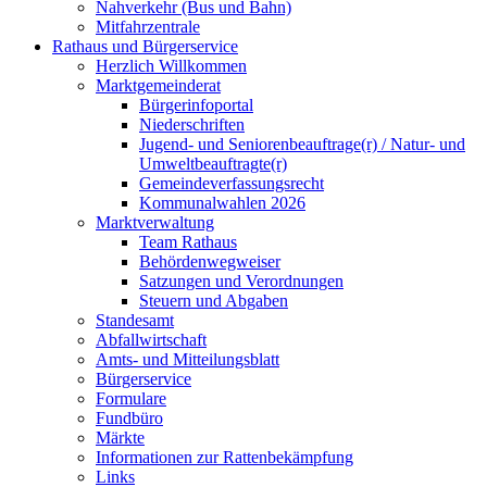
Nahverkehr (Bus und Bahn)
Mitfahrzentrale
Rathaus und Bürgerservice
Herzlich Willkommen
Marktgemeinderat
Bürgerinfoportal
Niederschriften
Jugend- und Seniorenbeauftrage(r) / Natur- und
Umweltbeauftragte(r)
Gemeindeverfassungsrecht
Kommunalwahlen 2026
Marktverwaltung
Team Rathaus
Behördenwegweiser
Satzungen und Verordnungen
Steuern und Abgaben
Standesamt
Abfallwirtschaft
Amts- und Mitteilungsblatt
Bürgerservice
Formulare
Fundbüro
Märkte
Informationen zur Rattenbekämpfung
Links