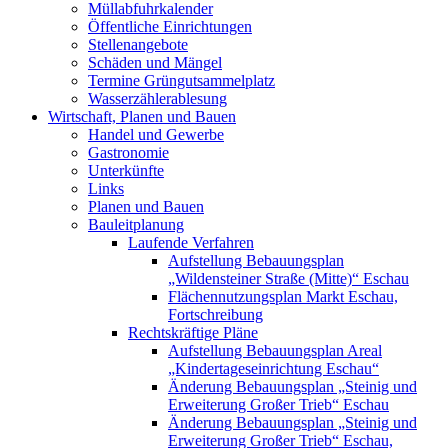
Müllabfuhrkalender
Öffentliche Einrichtungen
Stellenangebote
Schäden und Mängel
Termine Grüngutsammelplatz
Wasserzählerablesung
Wirtschaft, Planen und Bauen
Handel und Gewerbe
Gastronomie
Unterkünfte
Links
Planen und Bauen
Bauleitplanung
Laufende Verfahren
Aufstellung Bebauungsplan
„Wildensteiner Straße (Mitte)“ Eschau
Flächennutzungsplan Markt Eschau,
Fortschreibung
Rechtskräftige Pläne
Aufstellung Bebauungsplan Areal
„Kindertageseinrichtung Eschau“
Änderung Bebauungsplan „Steinig und
Erweiterung Großer Trieb“ Eschau
Änderung Bebauungsplan „Steinig und
Erweiterung Großer Trieb“ Eschau,