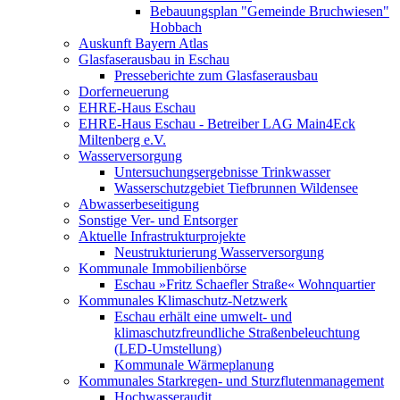
Bebauungsplan "Gemeinde Bruchwiesen"
Hobbach
Auskunft Bayern Atlas
Glasfaserausbau in Eschau
Presseberichte zum Glasfaserausbau
Dorferneuerung
EHRE-Haus Eschau
EHRE-Haus Eschau - Betreiber LAG Main4Eck
Miltenberg e.V.
Wasserversorgung
Untersuchungsergebnisse Trinkwasser
Wasserschutzgebiet Tiefbrunnen Wildensee
Abwasserbeseitigung
Sonstige Ver- und Entsorger
Aktuelle Infrastrukturprojekte
Neustrukturierung Wasserversorgung
Kommunale Immobilienbörse
Eschau »Fritz Schaefler Straße« Wohnquartier
Kommunales Klimaschutz-Netzwerk
Eschau erhält eine umwelt- und
klimaschutzfreundliche Straßenbeleuchtung
(LED-Umstellung)
Kommunale Wärmeplanung
Kommunales Starkregen- und Sturzflutenmanagement
Hochwasseraudit