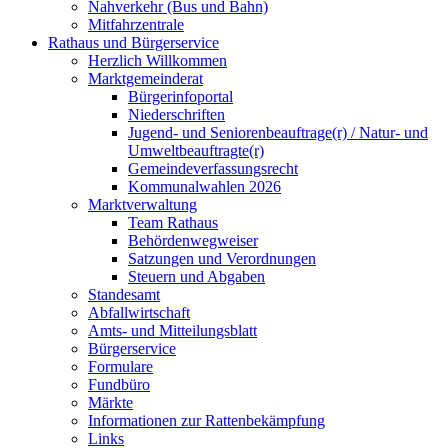
Nahverkehr (Bus und Bahn)
Mitfahrzentrale
Rathaus und Bürgerservice
Herzlich Willkommen
Marktgemeinderat
Bürgerinfoportal
Niederschriften
Jugend- und Seniorenbeauftrage(r) / Natur- und
Umweltbeauftragte(r)
Gemeindeverfassungsrecht
Kommunalwahlen 2026
Marktverwaltung
Team Rathaus
Behördenwegweiser
Satzungen und Verordnungen
Steuern und Abgaben
Standesamt
Abfallwirtschaft
Amts- und Mitteilungsblatt
Bürgerservice
Formulare
Fundbüro
Märkte
Informationen zur Rattenbekämpfung
Links