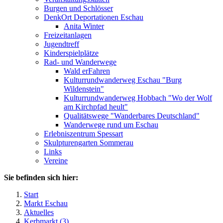
Burgen und Schlösser
DenkOrt Deportationen Eschau
Anita Winter
Freizeitanlagen
Jugendtreff
Kinderspielplätze
Rad- und Wanderwege
Wald erFahren
Kulturrundwanderweg Eschau "Burg
Wildenstein"
Kulturrundwanderweg Hobbach "Wo der Wolf
am Kirchpfad heult"
Qualitätswege "Wanderbares Deutschland"
Wanderwege rund um Eschau
Erlebniszentrum Spessart
Skulpturengarten Sommerau
Links
Vereine
Sie befinden sich hier:
Start
Markt Eschau
Aktuelles
Kerbmarkt (3)