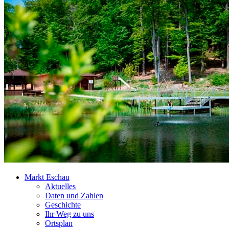
Markt Eschau
Aktuelles
Daten und Zahlen
Geschichte
Ihr Weg zu uns
Ortsplan