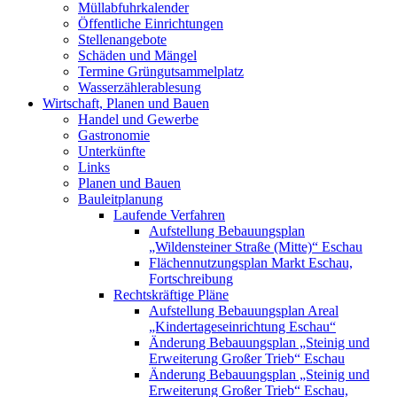
Müllabfuhrkalender
Öffentliche Einrichtungen
Stellenangebote
Schäden und Mängel
Termine Grüngutsammelplatz
Wasserzählerablesung
Wirtschaft, Planen und Bauen
Handel und Gewerbe
Gastronomie
Unterkünfte
Links
Planen und Bauen
Bauleitplanung
Laufende Verfahren
Aufstellung Bebauungsplan
„Wildensteiner Straße (Mitte)“ Eschau
Flächennutzungsplan Markt Eschau,
Fortschreibung
Rechtskräftige Pläne
Aufstellung Bebauungsplan Areal
„Kindertageseinrichtung Eschau“
Änderung Bebauungsplan „Steinig und
Erweiterung Großer Trieb“ Eschau
Änderung Bebauungsplan „Steinig und
Erweiterung Großer Trieb“ Eschau,