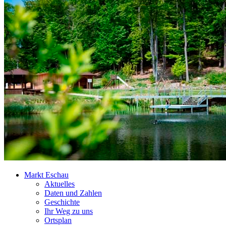
Markt Eschau
Aktuelles
Daten und Zahlen
Geschichte
Ihr Weg zu uns
Ortsplan