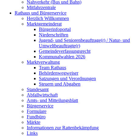
Nahverkehr (Bus und Bahn)
Mitfahrzentrale
Rathaus und Bürgerservice
Herzlich Willkommen
Marktgemeinderat
Bürgerinfoportal
Niederschriften
Jugend- und Seniorenbeauftrage(r) / Natur- und
Umweltbeauftragte(r)
Gemeindeverfassungsrecht
Kommunalwahlen 2026
Marktverwaltung
Team Rathaus
Behördenwegweiser
Satzungen und Verordnungen
Steuern und Abgaben
Standesamt
Abfallwirtschaft
Amts- und Mitteilungsblatt
Bürgerservice
Formulare
Fundbüro
Märkte
Informationen zur Rattenbekämpfung
Links