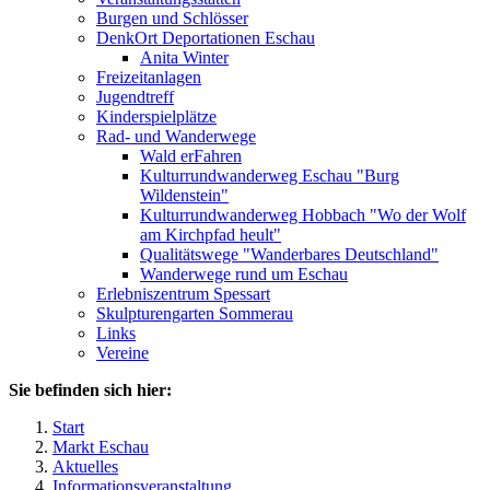
Burgen und Schlösser
DenkOrt Deportationen Eschau
Anita Winter
Freizeitanlagen
Jugendtreff
Kinderspielplätze
Rad- und Wanderwege
Wald erFahren
Kulturrundwanderweg Eschau "Burg
Wildenstein"
Kulturrundwanderweg Hobbach "Wo der Wolf
am Kirchpfad heult"
Qualitätswege "Wanderbares Deutschland"
Wanderwege rund um Eschau
Erlebniszentrum Spessart
Skulpturengarten Sommerau
Links
Vereine
Sie befinden sich hier:
Start
Markt Eschau
Aktuelles
Informationsveranstaltung