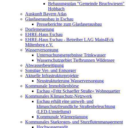
Bebauungsplan "Gemeinde Bruchwiesen"
Hobbach
Auskunft Bayern Atlas
Glasfaserausbau in Eschau
Presseberichte zum Glasfaserausbau
Dorferneuerung
EHRE-Haus Eschau
EHRE-Haus Eschau - Betreiber LAG Main4Eck
Miltenberg e.V.
Wasserversorgung
Untersuchungsergebnisse Trinkwasser
Wasserschutzgebiet Tiefbrunnen Wildensee
Abwasserbeseitigung
Sonstige Ver- und Entsorger
Aktuelle Infrastrukturprojekte
Neustrukturierung Wasserversorgung
Kommunale Immobilienbörse
Eschau »Fritz Schaefler Straße« Wohnquartier
Kommunales Klimaschutz-Netzwerk
Eschau erhält eine umwelt- und
klimaschutzfreundliche Straßenbeleuchtung
(LED-Umstellung)
Kommunale Wärmeplanung
Kommunales Starkregen- und Sturzflutenmanagement
Hochwasseraudit