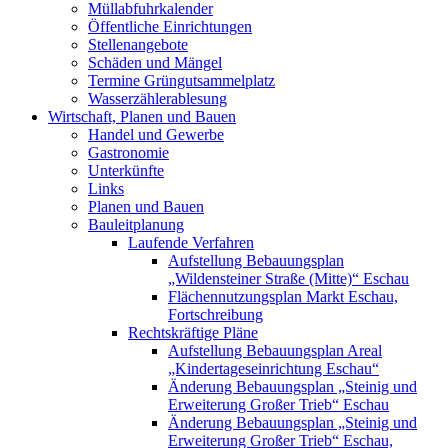
Müllabfuhrkalender
Öffentliche Einrichtungen
Stellenangebote
Schäden und Mängel
Termine Grüngutsammelplatz
Wasserzählerablesung
Wirtschaft, Planen und Bauen
Handel und Gewerbe
Gastronomie
Unterkünfte
Links
Planen und Bauen
Bauleitplanung
Laufende Verfahren
Aufstellung Bebauungsplan
„Wildensteiner Straße (Mitte)“ Eschau
Flächennutzungsplan Markt Eschau,
Fortschreibung
Rechtskräftige Pläne
Aufstellung Bebauungsplan Areal
„Kindertageseinrichtung Eschau“
Änderung Bebauungsplan „Steinig und
Erweiterung Großer Trieb“ Eschau
Änderung Bebauungsplan „Steinig und
Erweiterung Großer Trieb“ Eschau,