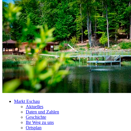
Markt Eschau
Aktuelles
Daten und Zahlen
Geschichte
Ihr Weg zu uns
Ortsplan