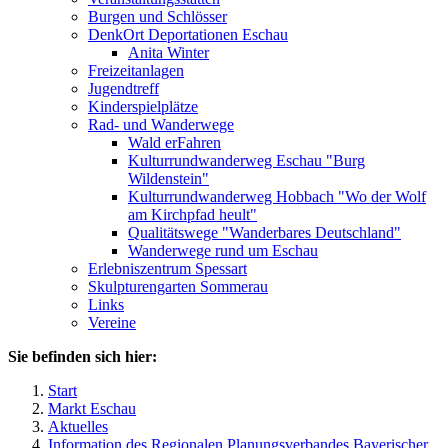
Burgen und Schlösser
DenkOrt Deportationen Eschau
Anita Winter
Freizeitanlagen
Jugendtreff
Kinderspielplätze
Rad- und Wanderwege
Wald erFahren
Kulturrundwanderweg Eschau "Burg
Wildenstein"
Kulturrundwanderweg Hobbach "Wo der Wolf
am Kirchpfad heult"
Qualitätswege "Wanderbares Deutschland"
Wanderwege rund um Eschau
Erlebniszentrum Spessart
Skulpturengarten Sommerau
Links
Vereine
Sie befinden sich hier:
Start
Markt Eschau
Aktuelles
Information des Regionalen Planungsverbandes Bayerischer