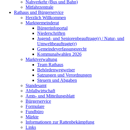
Nahverkehr (Bus und Bahn)
Mitfahrzentrale
Rathaus und Bürgerservice
Herzlich Willkommen
Marktgemeinderat
Bürgerinfoportal
Niederschriften
Jugend- und Seniorenbeauftrage(r) / Natur- und
Umweltbeauftragte(r)
Gemeindeverfassungsrecht
Kommunalwahlen 2026
Marktverwaltung
Team Rathaus
Behördenwegweiser
Satzungen und Verordnungen
Steuern und Abgaben
Standesamt
Abfallwirtschaft
Amts- und Mitteilungsblatt
Bürgerservice
Formulare
Fundbüro
Märkte
Informationen zur Rattenbekämpfung
Links