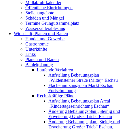
Müllabfuhrkalender
Öffentliche Einrichtungen
Stellenangebote
Schäden und Mängel
Termine Grüngutsammelplatz
Wasserzählerablesung
Wirtschaft, Planen und Bauen
Handel und Gewerbe
Gastronomie
Unterkünfte
Links
Planen und Bauen
Bauleitplanung
Laufende Verfahren
Aufstellung Bebauungsplan
„Wildensteiner Straße (Mitte)“ Eschau
Flächennutzungsplan Markt Eschau,
Fortschreibung
Rechtskräftige Pläne
Aufstellung Bebauungsplan Areal
„Kindertageseinrichtung Eschau“
Änderung Bebauungsplan „Steinig und
Erweiterung Großer Trieb“ Eschau
Änderung Bebauungsplan „Steinig und
Erweiterung Großer Trieb“ Eschau,