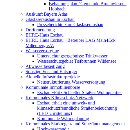
Bebauungsplan "Gemeinde Bruchwiesen"
Hobbach
Auskunft Bayern Atlas
Glasfaserausbau in Eschau
Presseberichte zum Glasfaserausbau
Dorferneuerung
EHRE-Haus Eschau
EHRE-Haus Eschau - Betreiber LAG Main4Eck
Miltenberg e.V.
Wasserversorgung
Untersuchungsergebnisse Trinkwasser
Wasserschutzgebiet Tiefbrunnen Wildensee
Abwasserbeseitigung
Sonstige Ver- und Entsorger
Aktuelle Infrastrukturprojekte
Neustrukturierung Wasserversorgung
Kommunale Immobilienbörse
Eschau »Fritz Schaefler Straße« Wohnquartier
Kommunales Klimaschutz-Netzwerk
Eschau erhält eine umwelt- und
klimaschutzfreundliche Straßenbeleuchtung
(LED-Umstellung)
Kommunale Wärmeplanung
Kommunales Starkregen- und Sturzflutenmanagement
Hochwasseraudit