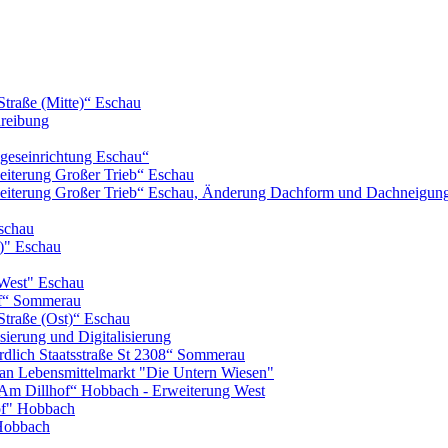
Straße (Mitte)“ Eschau
hreibung
geseinrichtung Eschau“
iterung Großer Trieb“ Eschau
eiterung Großer Trieb“ Eschau, Änderung Dachform und Dachneigun
schau
)" Eschau
West" Eschau
of“ Sommerau
Straße (Ost)“ Eschau
ierung und Digitalisierung
lich Staatsstraße St 2308“ Sommerau
n Lebensmittelmarkt "Die Untern Wiesen"
m Dillhof“ Hobbach - Erweiterung West
of" Hobbach
Hobbach