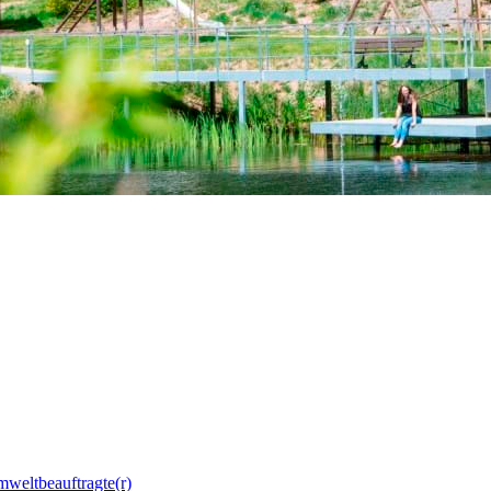
mweltbeauftragte(r)