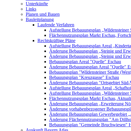
Unterkünfte
Links
Planen und Bauen
Bauleitplanung
Laufende Verfahren
Aufstellung Bebauungsplan „Wildensteiner 
Flächennutzungsplan Markt Eschau, Fortsc
Rechtskräftige Pläne
Aufstellung Bebauungsplan Areal „Kinderta
Änderung Bebauungsplan „Steinig und Erwe
Änderung Bebauungsplan „Steinig und Erw
Bebauungsplan Areal "Quelle" Eschau
Änderung Bebauungsplan Areal "Quelle" E
Bebauungsplan "Wildensteiner Straße (West
Bebauungsplan "Kreuzgasse" Eschau
Änderung Bebauungsplan "Ortsgebiet Süd-
Aufstellung Bebauungsplan Areal „Schafh
Aufstellung Bebauungsplan „Wildensteiner 
Flächennutzungsplan Markt Eschau, Aktualis
Änderung Bebauungsplan „Erweiterung Nörd
Änderung vorhabenbezogener Bebauungspla
Änderung Bebauungsplan Gewerbegebiet „A
Änderung Flächennutzungsplan "Am Dillh
Bebauungsplan "Gemeinde Bruchwiesen" 
Auskunft Bayern Atlas