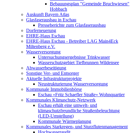
Bebauungsplan "Gemeinde Bruchwiesen"
Hobbach
Auskunft Bayern Atlas
Glasfaserausbau in Eschau
Presseberichte zum Glasfaserausbau
Dorferneuerung
EHRE-Haus Eschau
EHRE-Haus Eschau - Betreiber LAG Main4Eck
Miltenberg e.V.
Wasserversorgung
Untersuchungsergebnisse Trinkwasser
Wasserschutzgebiet Tiefbrunnen Wildensee
Abwasserbeseitigung
Sonstige Ver- und Entsorger
Aktuelle Infrastrukturprojekte
Neustrukturierung Wasserversorgung
Kommunale Immobilienbörse
Eschau »Fritz Schaefler Straße« Wohnquartier
Kommunales Klimaschutz-Netzwerk
Eschau erhält eine umwelt- und
klimaschutzfreundliche Straßenbeleuchtung
(LED-Umstellung)
Kommunale Wärmeplanung
Kommunales Starkregen- und Sturzflutenmanagement
Hochwasseraudit