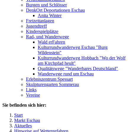
Burgen und Schlösser
DenkOrt Deportationen Eschau
Anita Winter
Freizeitanlagen
Jugendtreff
Kinderspielplätze
Rad- und Wanderwege
Wald erFahren
Kulturrundwanderweg Eschau "Burg
Wildenstein"
Kulturrundwanderweg Hobbach "Wo der Wolf
am Kirchpfad heult"
Qualitätswege "Wanderbares Deutschland"
Wanderwege rund um Eschau
Erlebniszentrum Spessart
Skulpturengarten Sommerau
Links
Vereine
Sie befinden sich hier:
Start
Markt Eschau
Aktuelles
Hinweise auf Wettergefahren