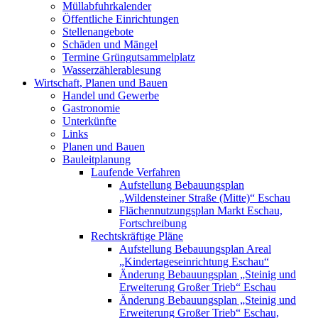
Müllabfuhrkalender
Öffentliche Einrichtungen
Stellenangebote
Schäden und Mängel
Termine Grüngutsammelplatz
Wasserzählerablesung
Wirtschaft, Planen und Bauen
Handel und Gewerbe
Gastronomie
Unterkünfte
Links
Planen und Bauen
Bauleitplanung
Laufende Verfahren
Aufstellung Bebauungsplan
„Wildensteiner Straße (Mitte)“ Eschau
Flächennutzungsplan Markt Eschau,
Fortschreibung
Rechtskräftige Pläne
Aufstellung Bebauungsplan Areal
„Kindertageseinrichtung Eschau“
Änderung Bebauungsplan „Steinig und
Erweiterung Großer Trieb“ Eschau
Änderung Bebauungsplan „Steinig und
Erweiterung Großer Trieb“ Eschau,