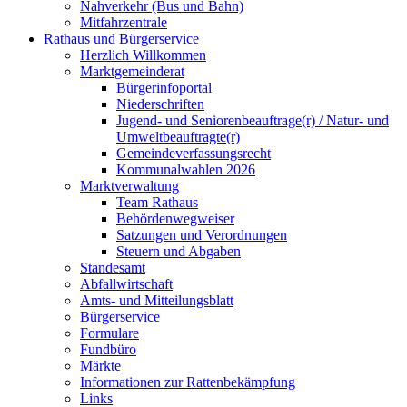
Nahverkehr (Bus und Bahn)
Mitfahrzentrale
Rathaus und Bürgerservice
Herzlich Willkommen
Marktgemeinderat
Bürgerinfoportal
Niederschriften
Jugend- und Seniorenbeauftrage(r) / Natur- und
Umweltbeauftragte(r)
Gemeindeverfassungsrecht
Kommunalwahlen 2026
Marktverwaltung
Team Rathaus
Behördenwegweiser
Satzungen und Verordnungen
Steuern und Abgaben
Standesamt
Abfallwirtschaft
Amts- und Mitteilungsblatt
Bürgerservice
Formulare
Fundbüro
Märkte
Informationen zur Rattenbekämpfung
Links