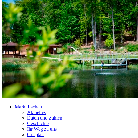
Markt Eschau
Aktuelles
Daten und Zahlen
Geschichte
Ihr Weg zu uns
Ortsplan