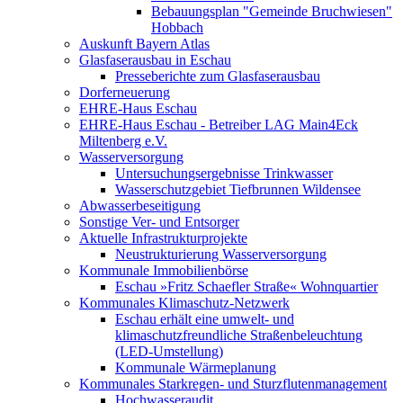
Bebauungsplan "Gemeinde Bruchwiesen"
Hobbach
Auskunft Bayern Atlas
Glasfaserausbau in Eschau
Presseberichte zum Glasfaserausbau
Dorferneuerung
EHRE-Haus Eschau
EHRE-Haus Eschau - Betreiber LAG Main4Eck
Miltenberg e.V.
Wasserversorgung
Untersuchungsergebnisse Trinkwasser
Wasserschutzgebiet Tiefbrunnen Wildensee
Abwasserbeseitigung
Sonstige Ver- und Entsorger
Aktuelle Infrastrukturprojekte
Neustrukturierung Wasserversorgung
Kommunale Immobilienbörse
Eschau »Fritz Schaefler Straße« Wohnquartier
Kommunales Klimaschutz-Netzwerk
Eschau erhält eine umwelt- und
klimaschutzfreundliche Straßenbeleuchtung
(LED-Umstellung)
Kommunale Wärmeplanung
Kommunales Starkregen- und Sturzflutenmanagement
Hochwasseraudit