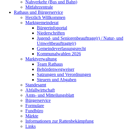
Nahverkehr (Bus und Bahn)
Mitfahrzentrale
Rathaus und Bürgerservice
Herzlich Willkommen
Marktgemeinderat
Bürgerinfoportal
Niederschriften
Jugend- und Seniorenbeauftrage(r) / Natur- und
Umweltbeauftragte(r)
Gemeindeverfassungsrecht
Kommunalwahlen 2026
Marktverwaltung
Team Rathaus
Behördenwegweiser
Satzungen und Verordnungen
Steuern und Abgaben
Standesamt
Abfallwirtschaft
Amts- und Mitteilungsblatt
Bürgerservice
Formulare
Fundbüro
Märkte
Informationen zur Rattenbekämpfung
Links