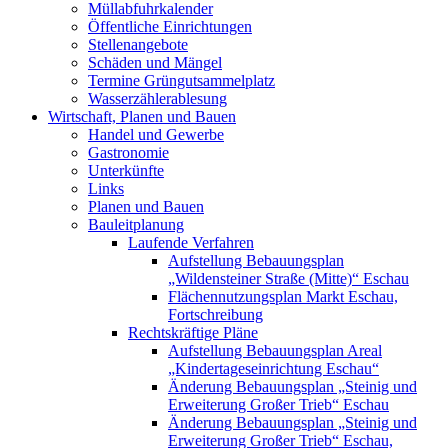
Müllabfuhrkalender
Öffentliche Einrichtungen
Stellenangebote
Schäden und Mängel
Termine Grüngutsammelplatz
Wasserzählerablesung
Wirtschaft, Planen und Bauen
Handel und Gewerbe
Gastronomie
Unterkünfte
Links
Planen und Bauen
Bauleitplanung
Laufende Verfahren
Aufstellung Bebauungsplan
„Wildensteiner Straße (Mitte)“ Eschau
Flächennutzungsplan Markt Eschau,
Fortschreibung
Rechtskräftige Pläne
Aufstellung Bebauungsplan Areal
„Kindertageseinrichtung Eschau“
Änderung Bebauungsplan „Steinig und
Erweiterung Großer Trieb“ Eschau
Änderung Bebauungsplan „Steinig und
Erweiterung Großer Trieb“ Eschau,