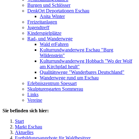
Burgen und Schlösser
DenkOrt Deportationen Eschau
Anita Winter
Freizeitanlagen
Jugendtreff
Kinderspielplätze
Rad- und Wanderwege
Wald erFahren
Kulturrundwanderweg Eschau "Burg
Wildenstein"
Kulturrundwanderweg Hobbach "Wo der Wolf
am Kirchpfad heult"
Qualitätswege "Wanderbares Deutschland"
Wanderwege rund um Eschau
Erlebniszentrum Spessart
Skulpturengarten Sommerau
Links
Vereine
Sie befinden sich hier:
Start
Markt Eschau
Aktuelles
Fortbildungsangebote für Waldbesitzer