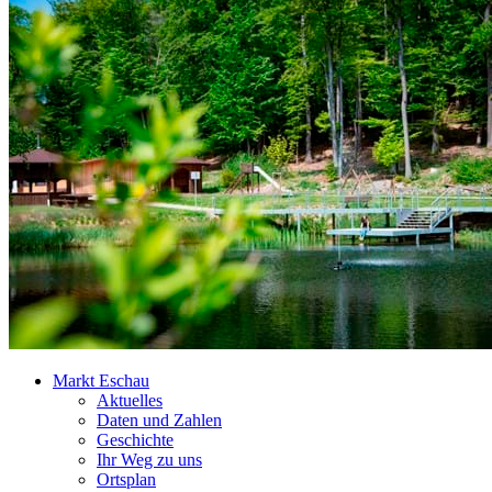
Markt Eschau
Aktuelles
Daten und Zahlen
Geschichte
Ihr Weg zu uns
Ortsplan