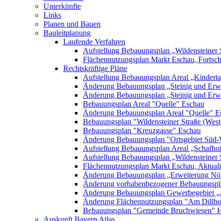
Unterkünfte
Links
Planen und Bauen
Bauleitplanung
Laufende Verfahren
Aufstellung Bebauungsplan „Wildensteiner 
Flächennutzungsplan Markt Eschau, Fortsc
Rechtskräftige Pläne
Aufstellung Bebauungsplan Areal „Kinderta
Änderung Bebauungsplan „Steinig und Erwe
Änderung Bebauungsplan „Steinig und Erw
Bebauungsplan Areal "Quelle" Eschau
Änderung Bebauungsplan Areal "Quelle" E
Bebauungsplan "Wildensteiner Straße (West
Bebauungsplan "Kreuzgasse" Eschau
Änderung Bebauungsplan "Ortsgebiet Süd-
Aufstellung Bebauungsplan Areal „Schafh
Aufstellung Bebauungsplan „Wildensteiner 
Flächennutzungsplan Markt Eschau, Aktualis
Änderung Bebauungsplan „Erweiterung Nörd
Änderung vorhabenbezogener Bebauungspla
Änderung Bebauungsplan Gewerbegebiet „A
Änderung Flächennutzungsplan "Am Dillh
Bebauungsplan "Gemeinde Bruchwiesen" 
Auskunft Bayern Atlas