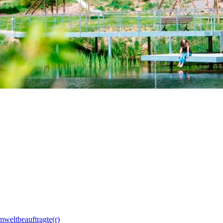
mweltbeauftragte(r)