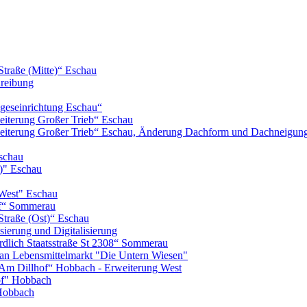
Straße (Mitte)“ Eschau
hreibung
geseinrichtung Eschau“
iterung Großer Trieb“ Eschau
eiterung Großer Trieb“ Eschau, Änderung Dachform und Dachneigun
schau
)" Eschau
West" Eschau
of“ Sommerau
Straße (Ost)“ Eschau
ierung und Digitalisierung
lich Staatsstraße St 2308“ Sommerau
n Lebensmittelmarkt "Die Untern Wiesen"
m Dillhof“ Hobbach - Erweiterung West
of" Hobbach
Hobbach