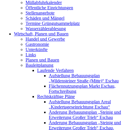
Müllabfuhrkalender
Öffentliche Einrichtungen
Stellenangebote
Schäden und Mängel
Termine Grüngutsammelplatz
Wasserzählerablesung
Wirtschaft, Planen und Bauen
Handel und Gewerbe
Gastronomie
Unterkünfte
Links
Planen und Bauen
Bauleitplanung
Laufende Verfahren
Aufstellung Bebauungsplan
„Wildensteiner Straße (Mitte)“ Eschau
Flächennutzungsplan Markt Eschau,
Fortschreibung
Rechtskräftige Pläne
Aufstellung Bebauungsplan Areal
„Kindertageseinrichtung Eschau“
Änderung Bebauungsplan „Steinig und
Erweiterung Großer Trieb“ Eschau
Änderung Bebauungsplan „Steinig und
Erweiterung Großer Trieb“ Eschau,