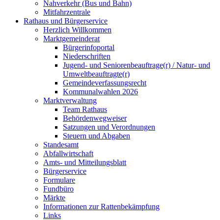
Nahverkehr (Bus und Bahn)
Mitfahrzentrale
Rathaus und Bürgerservice
Herzlich Willkommen
Marktgemeinderat
Bürgerinfoportal
Niederschriften
Jugend- und Seniorenbeauftrage(r) / Natur- und
Umweltbeauftragte(r)
Gemeindeverfassungsrecht
Kommunalwahlen 2026
Marktverwaltung
Team Rathaus
Behördenwegweiser
Satzungen und Verordnungen
Steuern und Abgaben
Standesamt
Abfallwirtschaft
Amts- und Mitteilungsblatt
Bürgerservice
Formulare
Fundbüro
Märkte
Informationen zur Rattenbekämpfung
Links