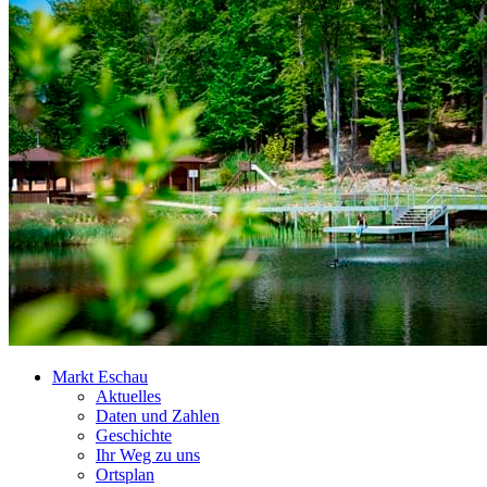
Markt Eschau
Aktuelles
Daten und Zahlen
Geschichte
Ihr Weg zu uns
Ortsplan