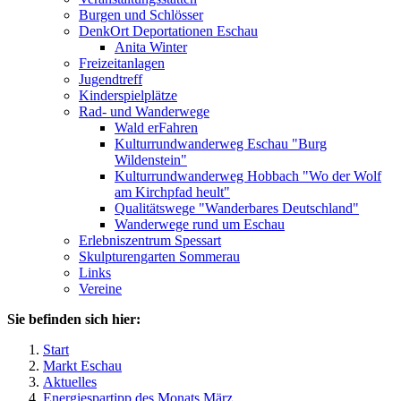
Burgen und Schlösser
DenkOrt Deportationen Eschau
Anita Winter
Freizeitanlagen
Jugendtreff
Kinderspielplätze
Rad- und Wanderwege
Wald erFahren
Kulturrundwanderweg Eschau "Burg
Wildenstein"
Kulturrundwanderweg Hobbach "Wo der Wolf
am Kirchpfad heult"
Qualitätswege "Wanderbares Deutschland"
Wanderwege rund um Eschau
Erlebniszentrum Spessart
Skulpturengarten Sommerau
Links
Vereine
Sie befinden sich hier:
Start
Markt Eschau
Aktuelles
Energiespartipp des Monats März