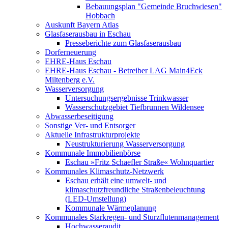
Bebauungsplan "Gemeinde Bruchwiesen"
Hobbach
Auskunft Bayern Atlas
Glasfaserausbau in Eschau
Presseberichte zum Glasfaserausbau
Dorferneuerung
EHRE-Haus Eschau
EHRE-Haus Eschau - Betreiber LAG Main4Eck
Miltenberg e.V.
Wasserversorgung
Untersuchungsergebnisse Trinkwasser
Wasserschutzgebiet Tiefbrunnen Wildensee
Abwasserbeseitigung
Sonstige Ver- und Entsorger
Aktuelle Infrastrukturprojekte
Neustrukturierung Wasserversorgung
Kommunale Immobilienbörse
Eschau »Fritz Schaefler Straße« Wohnquartier
Kommunales Klimaschutz-Netzwerk
Eschau erhält eine umwelt- und
klimaschutzfreundliche Straßenbeleuchtung
(LED-Umstellung)
Kommunale Wärmeplanung
Kommunales Starkregen- und Sturzflutenmanagement
Hochwasseraudit