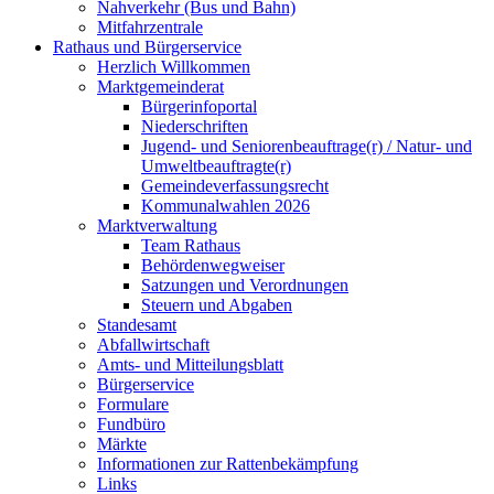
Nahverkehr (Bus und Bahn)
Mitfahrzentrale
Rathaus und Bürgerservice
Herzlich Willkommen
Marktgemeinderat
Bürgerinfoportal
Niederschriften
Jugend- und Seniorenbeauftrage(r) / Natur- und
Umweltbeauftragte(r)
Gemeindeverfassungsrecht
Kommunalwahlen 2026
Marktverwaltung
Team Rathaus
Behördenwegweiser
Satzungen und Verordnungen
Steuern und Abgaben
Standesamt
Abfallwirtschaft
Amts- und Mitteilungsblatt
Bürgerservice
Formulare
Fundbüro
Märkte
Informationen zur Rattenbekämpfung
Links