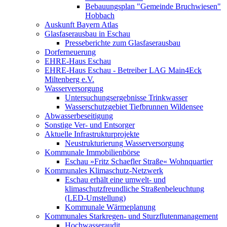
Bebauungsplan "Gemeinde Bruchwiesen"
Hobbach
Auskunft Bayern Atlas
Glasfaserausbau in Eschau
Presseberichte zum Glasfaserausbau
Dorferneuerung
EHRE-Haus Eschau
EHRE-Haus Eschau - Betreiber LAG Main4Eck
Miltenberg e.V.
Wasserversorgung
Untersuchungsergebnisse Trinkwasser
Wasserschutzgebiet Tiefbrunnen Wildensee
Abwasserbeseitigung
Sonstige Ver- und Entsorger
Aktuelle Infrastrukturprojekte
Neustrukturierung Wasserversorgung
Kommunale Immobilienbörse
Eschau »Fritz Schaefler Straße« Wohnquartier
Kommunales Klimaschutz-Netzwerk
Eschau erhält eine umwelt- und
klimaschutzfreundliche Straßenbeleuchtung
(LED-Umstellung)
Kommunale Wärmeplanung
Kommunales Starkregen- und Sturzflutenmanagement
Hochwasseraudit