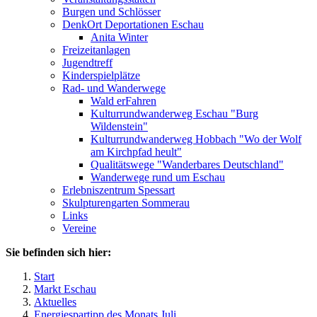
Burgen und Schlösser
DenkOrt Deportationen Eschau
Anita Winter
Freizeitanlagen
Jugendtreff
Kinderspielplätze
Rad- und Wanderwege
Wald erFahren
Kulturrundwanderweg Eschau "Burg
Wildenstein"
Kulturrundwanderweg Hobbach "Wo der Wolf
am Kirchpfad heult"
Qualitätswege "Wanderbares Deutschland"
Wanderwege rund um Eschau
Erlebniszentrum Spessart
Skulpturengarten Sommerau
Links
Vereine
Sie befinden sich hier:
Start
Markt Eschau
Aktuelles
Energiespartipp des Monats Juli