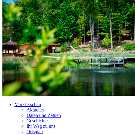
Markt Eschau
Aktuelles
Daten und Zahlen
Geschichte
Ihr Weg zu uns
Ortsplan