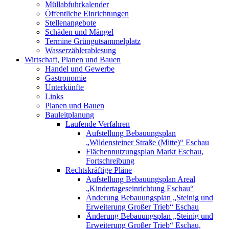
Müllabfuhrkalender
Öffentliche Einrichtungen
Stellenangebote
Schäden und Mängel
Termine Grüngutsammelplatz
Wasserzählerablesung
Wirtschaft, Planen und Bauen
Handel und Gewerbe
Gastronomie
Unterkünfte
Links
Planen und Bauen
Bauleitplanung
Laufende Verfahren
Aufstellung Bebauungsplan
„Wildensteiner Straße (Mitte)“ Eschau
Flächennutzungsplan Markt Eschau,
Fortschreibung
Rechtskräftige Pläne
Aufstellung Bebauungsplan Areal
„Kindertageseinrichtung Eschau“
Änderung Bebauungsplan „Steinig und
Erweiterung Großer Trieb“ Eschau
Änderung Bebauungsplan „Steinig und
Erweiterung Großer Trieb“ Eschau,