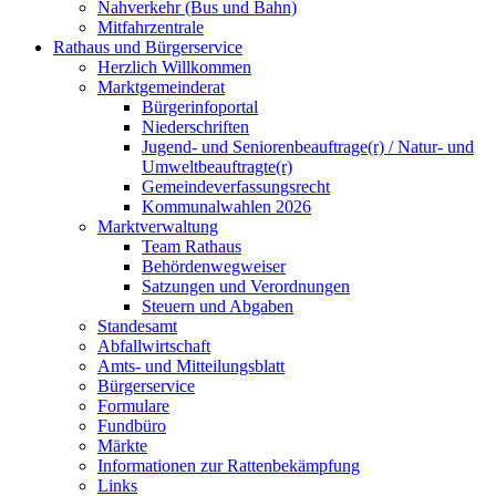
Nahverkehr (Bus und Bahn)
Mitfahrzentrale
Rathaus und Bürgerservice
Herzlich Willkommen
Marktgemeinderat
Bürgerinfoportal
Niederschriften
Jugend- und Seniorenbeauftrage(r) / Natur- und
Umweltbeauftragte(r)
Gemeindeverfassungsrecht
Kommunalwahlen 2026
Marktverwaltung
Team Rathaus
Behördenwegweiser
Satzungen und Verordnungen
Steuern und Abgaben
Standesamt
Abfallwirtschaft
Amts- und Mitteilungsblatt
Bürgerservice
Formulare
Fundbüro
Märkte
Informationen zur Rattenbekämpfung
Links