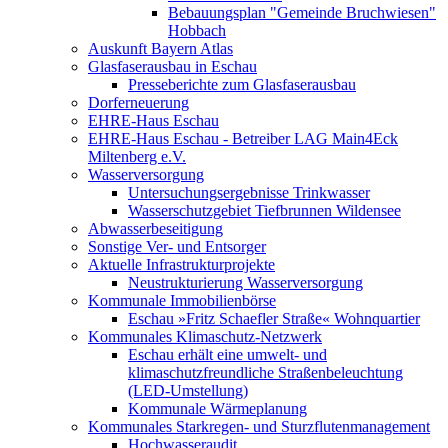
Bebauungsplan "Gemeinde Bruchwiesen"
Hobbach
Auskunft Bayern Atlas
Glasfaserausbau in Eschau
Presseberichte zum Glasfaserausbau
Dorferneuerung
EHRE-Haus Eschau
EHRE-Haus Eschau - Betreiber LAG Main4Eck
Miltenberg e.V.
Wasserversorgung
Untersuchungsergebnisse Trinkwasser
Wasserschutzgebiet Tiefbrunnen Wildensee
Abwasserbeseitigung
Sonstige Ver- und Entsorger
Aktuelle Infrastrukturprojekte
Neustrukturierung Wasserversorgung
Kommunale Immobilienbörse
Eschau »Fritz Schaefler Straße« Wohnquartier
Kommunales Klimaschutz-Netzwerk
Eschau erhält eine umwelt- und
klimaschutzfreundliche Straßenbeleuchtung
(LED-Umstellung)
Kommunale Wärmeplanung
Kommunales Starkregen- und Sturzflutenmanagement
Hochwasseraudit