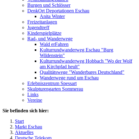
Burgen und Schlösser
DenkOrt Deportationen Eschau
Anita Winter
Freizeitanlagen
Jugendtreff
Kinderspielplätze
Rad- und Wanderwege
Wald erFahren
Kulturrundwanderweg Eschau "Burg
Wildenstein"
Kulturrundwanderweg Hobbach "Wo der Wolf
am Kirchpfad heult"
Qualitätswege "Wanderbares Deutschland"
Wanderwege rund um Eschau
Erlebniszentrum Spessart
Skulpturengarten Sommerau
Links
Vereine
Sie befinden sich hier:
Start
Markt Eschau
Aktuelles
Deutsche Telekom