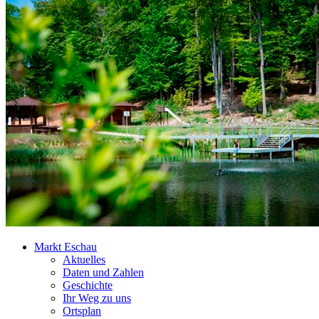
Markt Eschau
Aktuelles
Daten und Zahlen
Geschichte
Ihr Weg zu uns
Ortsplan