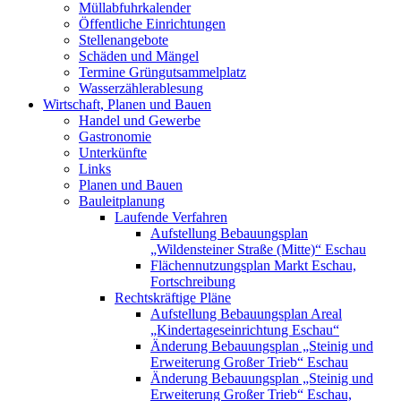
Müllabfuhrkalender
Öffentliche Einrichtungen
Stellenangebote
Schäden und Mängel
Termine Grüngutsammelplatz
Wasserzählerablesung
Wirtschaft, Planen und Bauen
Handel und Gewerbe
Gastronomie
Unterkünfte
Links
Planen und Bauen
Bauleitplanung
Laufende Verfahren
Aufstellung Bebauungsplan
„Wildensteiner Straße (Mitte)“ Eschau
Flächennutzungsplan Markt Eschau,
Fortschreibung
Rechtskräftige Pläne
Aufstellung Bebauungsplan Areal
„Kindertageseinrichtung Eschau“
Änderung Bebauungsplan „Steinig und
Erweiterung Großer Trieb“ Eschau
Änderung Bebauungsplan „Steinig und
Erweiterung Großer Trieb“ Eschau,