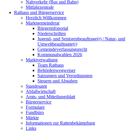
Nahverkehr (Bus und Bahn)
Mitfahrzentrale
Rathaus und Bürgerservice
Herzlich Willkommen
Marktgemeinderat
Bürgerinfoportal
Niederschriften
Jugend- und Seniorenbeauftrage(r) / Natur- und
Umweltbeauftragte(r)
Gemeindeverfassungsrecht
Kommunalwahlen 2026
Marktverwaltung
Team Rathaus
Behördenwegweiser
Satzungen und Verordnungen
Steuern und Abgaben
Standesamt
Abfallwirtschaft
Amts- und Mitteilungsblatt
Bürgerservice
Formulare
Fundbüro
Märkte
Informationen zur Rattenbekämpfung
Links