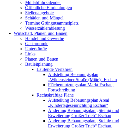
Müllabfuhrkalender
Öffentliche Einrichtungen
Stellenangebote
Schäden und Mängel
Termine Grüngutsammelplatz
Wasserzählerablesung
Wirtschaft, Planen und Bauen
Handel und Gewerbe
Gastronomie
Unterkünfte
Links
Planen und Bauen
Bauleitplanung
Laufende Verfahren
Aufstellung Bebauungsplan
„Wildensteiner Straße (Mitte)“ Eschau
Flächennutzungsplan Markt Eschau,
Fortschreibung
Rechtskräftige Pläne
Aufstellung Bebauungsplan Areal
„Kindertageseinrichtung Eschau“
Änderung Bebauungsplan „Steinig und
Erweiterung Großer Trieb“ Eschau
Änderung Bebauungsplan „Steinig und
Erweiterung Großer Trieb“ Eschau,