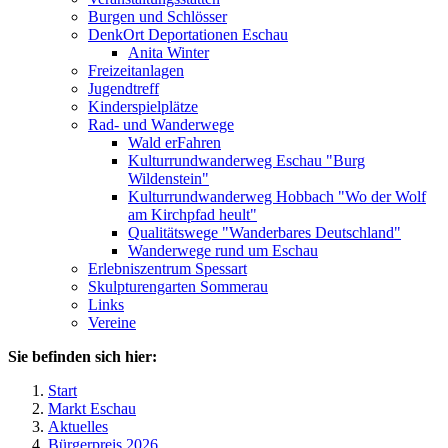
Burgen und Schlösser
DenkOrt Deportationen Eschau
Anita Winter
Freizeitanlagen
Jugendtreff
Kinderspielplätze
Rad- und Wanderwege
Wald erFahren
Kulturrundwanderweg Eschau "Burg
Wildenstein"
Kulturrundwanderweg Hobbach "Wo der Wolf
am Kirchpfad heult"
Qualitätswege "Wanderbares Deutschland"
Wanderwege rund um Eschau
Erlebniszentrum Spessart
Skulpturengarten Sommerau
Links
Vereine
Sie befinden sich hier:
Start
Markt Eschau
Aktuelles
Bürgerpreis 2026