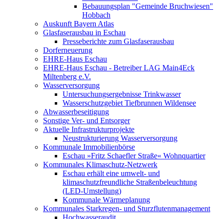
Bebauungsplan "Gemeinde Bruchwiesen"
Hobbach
Auskunft Bayern Atlas
Glasfaserausbau in Eschau
Presseberichte zum Glasfaserausbau
Dorferneuerung
EHRE-Haus Eschau
EHRE-Haus Eschau - Betreiber LAG Main4Eck
Miltenberg e.V.
Wasserversorgung
Untersuchungsergebnisse Trinkwasser
Wasserschutzgebiet Tiefbrunnen Wildensee
Abwasserbeseitigung
Sonstige Ver- und Entsorger
Aktuelle Infrastrukturprojekte
Neustrukturierung Wasserversorgung
Kommunale Immobilienbörse
Eschau »Fritz Schaefler Straße« Wohnquartier
Kommunales Klimaschutz-Netzwerk
Eschau erhält eine umwelt- und
klimaschutzfreundliche Straßenbeleuchtung
(LED-Umstellung)
Kommunale Wärmeplanung
Kommunales Starkregen- und Sturzflutenmanagement
Hochwasseraudit