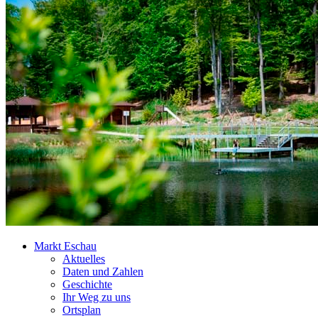
Markt Eschau
Aktuelles
Daten und Zahlen
Geschichte
Ihr Weg zu uns
Ortsplan