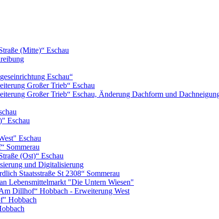
Straße (Mitte)“ Eschau
hreibung
geseinrichtung Eschau“
iterung Großer Trieb“ Eschau
eiterung Großer Trieb“ Eschau, Änderung Dachform und Dachneigun
schau
)" Eschau
West" Eschau
of“ Sommerau
Straße (Ost)“ Eschau
ierung und Digitalisierung
lich Staatsstraße St 2308“ Sommerau
n Lebensmittelmarkt "Die Untern Wiesen"
m Dillhof“ Hobbach - Erweiterung West
of" Hobbach
Hobbach