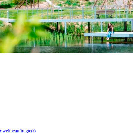
mweltbeauftragte(r)