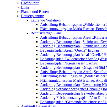
Unterkünfte
Links
Planen und Bauen
Bauleitplanung
Laufende Verfahren
Aufstellung Bebauungsplan „Wildensteiner 
Flächennutzungsplan Markt Eschau, Fortsc
Rechtskräftige Pläne
Aufstellung Bebauungsplan Areal „Kinderta
Änderung Bebauungsplan „Steinig und Erwe
Änderung Bebauungsplan „Steinig und Erw
Bebauungsplan Areal "Quelle" Eschau
Änderung Bebauungsplan Areal "Quelle" E
Bebauungsplan "Wildensteiner Straße (West
Bebauungsplan "Kreuzgasse" Eschau
Änderung Bebauungsplan "Ortsgebiet Süd-
Aufstellung Bebauungsplan Areal „Schafh
Aufstellung Bebauungsplan „Wildensteiner 
Flächennutzungsplan Markt Eschau, Aktualis
Änderung Bebauungsplan „Erweiterung Nörd
Änderung vorhabenbezogener Bebauungspla
Änderung Bebauungsplan Gewerbegebiet „A
Änderung Flächennutzungsplan "Am Dillh
Bebauungsplan "Gemeinde Bruchwiesen" 
Auskunft Bayern Atlas