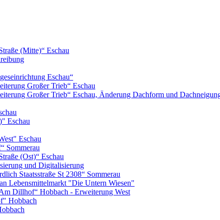
Straße (Mitte)“ Eschau
hreibung
geseinrichtung Eschau“
iterung Großer Trieb“ Eschau
eiterung Großer Trieb“ Eschau, Änderung Dachform und Dachneigun
schau
)" Eschau
West" Eschau
of“ Sommerau
Straße (Ost)“ Eschau
ierung und Digitalisierung
lich Staatsstraße St 2308“ Sommerau
n Lebensmittelmarkt "Die Untern Wiesen"
m Dillhof“ Hobbach - Erweiterung West
of" Hobbach
Hobbach