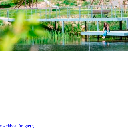
mweltbeauftragte(r)