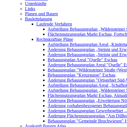
Unterkünfte
Links
Planen und Bauen
Bauleitplanung
Laufende Verfahren
Aufstellung Bebauungsplan „Wildensteiner 
Flächennutzungsplan Markt Eschau, Fortsc
Rechtskräftige Pläne
Aufstellung Bebauungsplan Areal „Kinderta
Änderung Bebauungsplan „Steinig und Erwe
Änderung Bebauungsplan „Steinig und Erw
Bebauungsplan Areal "Quelle" Eschau
Änderung Bebauungsplan Areal "Quelle" E
Bebauungsplan "Wildensteiner Straße (West
Bebauungsplan "Kreuzgasse" Eschau
Änderung Bebauungsplan "Ortsgebiet Süd-
Aufstellung Bebauungsplan Areal „Schafh
Aufstellung Bebauungsplan „Wildensteiner 
Flächennutzungsplan Markt Eschau, Aktualis
Änderung Bebauungsplan „Erweiterung Nörd
Änderung vorhabenbezogener Bebauungspla
Änderung Bebauungsplan Gewerbegebiet „A
Änderung Flächennutzungsplan "Am Dillh
Bebauungsplan "Gemeinde Bruchwiesen" 
Auskunft Bayern Atlas