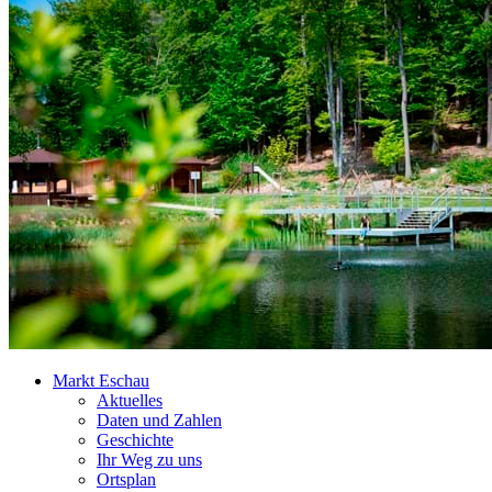
Markt Eschau
Aktuelles
Daten und Zahlen
Geschichte
Ihr Weg zu uns
Ortsplan