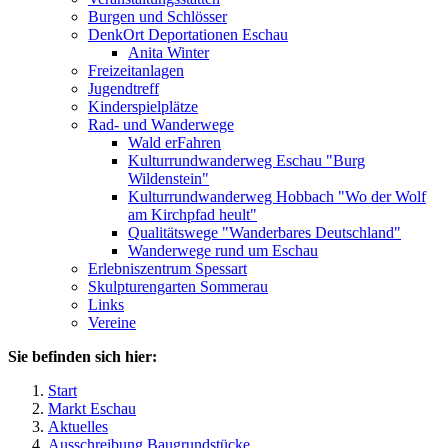
Burgen und Schlösser
DenkOrt Deportationen Eschau
Anita Winter
Freizeitanlagen
Jugendtreff
Kinderspielplätze
Rad- und Wanderwege
Wald erFahren
Kulturrundwanderweg Eschau "Burg
Wildenstein"
Kulturrundwanderweg Hobbach "Wo der Wolf
am Kirchpfad heult"
Qualitätswege "Wanderbares Deutschland"
Wanderwege rund um Eschau
Erlebniszentrum Spessart
Skulpturengarten Sommerau
Links
Vereine
Sie befinden sich hier:
Start
Markt Eschau
Aktuelles
Ausschreibung Baugrundstücke