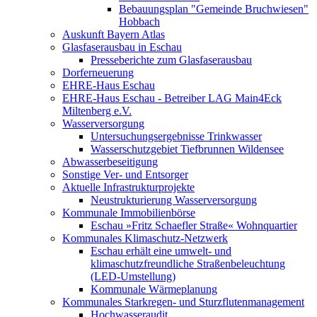
Bebauungsplan "Gemeinde Bruchwiesen"
Hobbach
Auskunft Bayern Atlas
Glasfaserausbau in Eschau
Presseberichte zum Glasfaserausbau
Dorferneuerung
EHRE-Haus Eschau
EHRE-Haus Eschau - Betreiber LAG Main4Eck
Miltenberg e.V.
Wasserversorgung
Untersuchungsergebnisse Trinkwasser
Wasserschutzgebiet Tiefbrunnen Wildensee
Abwasserbeseitigung
Sonstige Ver- und Entsorger
Aktuelle Infrastrukturprojekte
Neustrukturierung Wasserversorgung
Kommunale Immobilienbörse
Eschau »Fritz Schaefler Straße« Wohnquartier
Kommunales Klimaschutz-Netzwerk
Eschau erhält eine umwelt- und
klimaschutzfreundliche Straßenbeleuchtung
(LED-Umstellung)
Kommunale Wärmeplanung
Kommunales Starkregen- und Sturzflutenmanagement
Hochwasseraudit