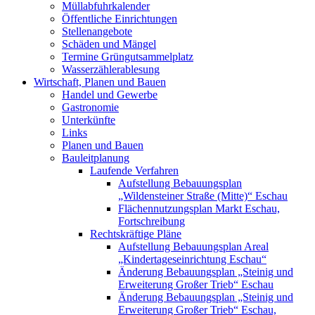
Müllabfuhrkalender
Öffentliche Einrichtungen
Stellenangebote
Schäden und Mängel
Termine Grüngutsammelplatz
Wasserzählerablesung
Wirtschaft, Planen und Bauen
Handel und Gewerbe
Gastronomie
Unterkünfte
Links
Planen und Bauen
Bauleitplanung
Laufende Verfahren
Aufstellung Bebauungsplan
„Wildensteiner Straße (Mitte)“ Eschau
Flächennutzungsplan Markt Eschau,
Fortschreibung
Rechtskräftige Pläne
Aufstellung Bebauungsplan Areal
„Kindertageseinrichtung Eschau“
Änderung Bebauungsplan „Steinig und
Erweiterung Großer Trieb“ Eschau
Änderung Bebauungsplan „Steinig und
Erweiterung Großer Trieb“ Eschau,