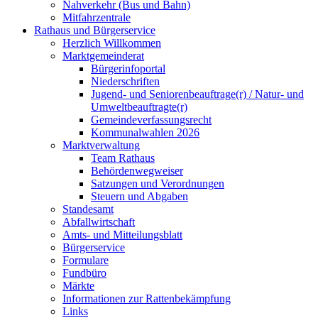
Nahverkehr (Bus und Bahn)
Mitfahrzentrale
Rathaus und Bürgerservice
Herzlich Willkommen
Marktgemeinderat
Bürgerinfoportal
Niederschriften
Jugend- und Seniorenbeauftrage(r) / Natur- und
Umweltbeauftragte(r)
Gemeindeverfassungsrecht
Kommunalwahlen 2026
Marktverwaltung
Team Rathaus
Behördenwegweiser
Satzungen und Verordnungen
Steuern und Abgaben
Standesamt
Abfallwirtschaft
Amts- und Mitteilungsblatt
Bürgerservice
Formulare
Fundbüro
Märkte
Informationen zur Rattenbekämpfung
Links