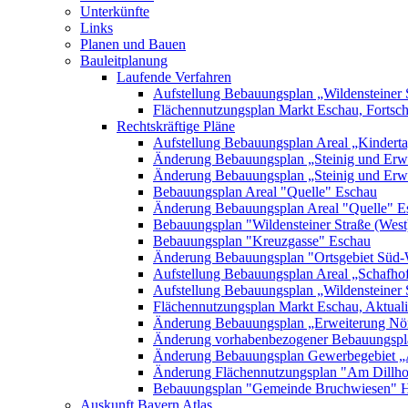
Unterkünfte
Links
Planen und Bauen
Bauleitplanung
Laufende Verfahren
Aufstellung Bebauungsplan „Wildensteiner 
Flächennutzungsplan Markt Eschau, Fortsc
Rechtskräftige Pläne
Aufstellung Bebauungsplan Areal „Kinderta
Änderung Bebauungsplan „Steinig und Erwe
Änderung Bebauungsplan „Steinig und Erw
Bebauungsplan Areal "Quelle" Eschau
Änderung Bebauungsplan Areal "Quelle" E
Bebauungsplan "Wildensteiner Straße (West
Bebauungsplan "Kreuzgasse" Eschau
Änderung Bebauungsplan "Ortsgebiet Süd-
Aufstellung Bebauungsplan Areal „Schafh
Aufstellung Bebauungsplan „Wildensteiner 
Flächennutzungsplan Markt Eschau, Aktualis
Änderung Bebauungsplan „Erweiterung Nörd
Änderung vorhabenbezogener Bebauungspla
Änderung Bebauungsplan Gewerbegebiet „A
Änderung Flächennutzungsplan "Am Dillh
Bebauungsplan "Gemeinde Bruchwiesen" 
Auskunft Bayern Atlas