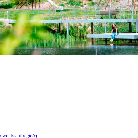
mweltbeauftragte(r)