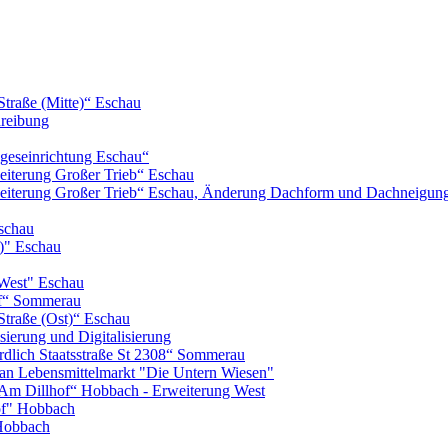
Straße (Mitte)“ Eschau
hreibung
geseinrichtung Eschau“
iterung Großer Trieb“ Eschau
eiterung Großer Trieb“ Eschau, Änderung Dachform und Dachneigun
schau
)" Eschau
West" Eschau
of“ Sommerau
Straße (Ost)“ Eschau
ierung und Digitalisierung
lich Staatsstraße St 2308“ Sommerau
n Lebensmittelmarkt "Die Untern Wiesen"
m Dillhof“ Hobbach - Erweiterung West
of" Hobbach
Hobbach