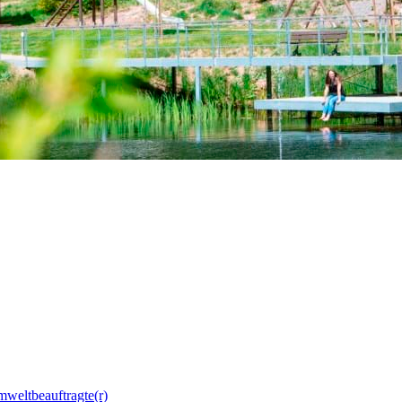
mweltbeauftragte(r)