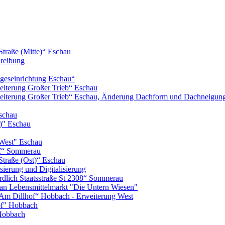
Straße (Mitte)“ Eschau
hreibung
geseinrichtung Eschau“
iterung Großer Trieb“ Eschau
eiterung Großer Trieb“ Eschau, Änderung Dachform und Dachneigun
schau
)" Eschau
West" Eschau
of“ Sommerau
Straße (Ost)“ Eschau
ierung und Digitalisierung
lich Staatsstraße St 2308“ Sommerau
n Lebensmittelmarkt "Die Untern Wiesen"
m Dillhof“ Hobbach - Erweiterung West
of" Hobbach
Hobbach