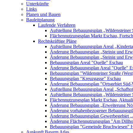
Unterkünfte
Links
Planen und Bauen
Bauleitplanung
Laufende Verfahren
Aufstellung Bebauungsplan „Wildensteiner 
Flächennutzungsplan Markt Eschau, Fortsc
Rechtskräftige Pläne
Aufstellung Bebauungsplan Areal „Kinderta
Änderung Bebauungsplan „Steinig und Erwe
Änderung Bebauungsplan „Steinig und Erw
Bebauungsplan Areal "Quelle" Eschau
Änderung Bebauungsplan Areal "Quelle" E
Bebauungsplan "Wildensteiner Straße (West
Bebauungsplan "Kreuzgasse" Eschau
Änderung Bebauungsplan "Ortsgebiet Süd-
Aufstellung Bebauungsplan Areal „Schafh
Aufstellung Bebauungsplan „Wildensteiner 
Flächennutzungsplan Markt Eschau, Aktualis
Änderung Bebauungsplan „Erweiterung Nörd
Änderung vorhabenbezogener Bebauungspla
Änderung Bebauungsplan Gewerbegebiet „A
Änderung Flächennutzungsplan "Am Dillh
Bebauungsplan "Gemeinde Bruchwiesen" 
Auskunft Bayern Atlas