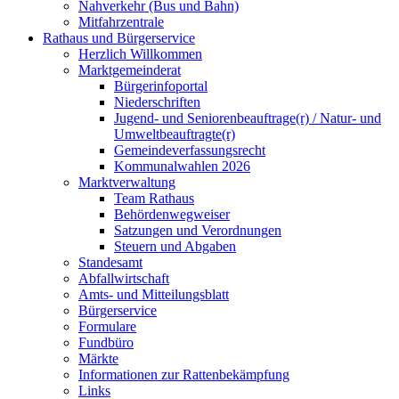
Nahverkehr (Bus und Bahn)
Mitfahrzentrale
Rathaus und Bürgerservice
Herzlich Willkommen
Marktgemeinderat
Bürgerinfoportal
Niederschriften
Jugend- und Seniorenbeauftrage(r) / Natur- und
Umweltbeauftragte(r)
Gemeindeverfassungsrecht
Kommunalwahlen 2026
Marktverwaltung
Team Rathaus
Behördenwegweiser
Satzungen und Verordnungen
Steuern und Abgaben
Standesamt
Abfallwirtschaft
Amts- und Mitteilungsblatt
Bürgerservice
Formulare
Fundbüro
Märkte
Informationen zur Rattenbekämpfung
Links