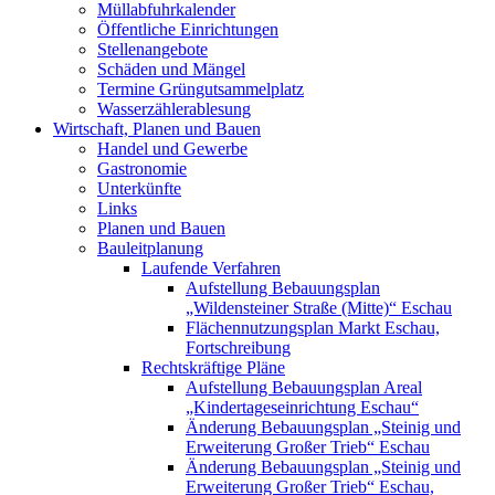
Müllabfuhrkalender
Öffentliche Einrichtungen
Stellenangebote
Schäden und Mängel
Termine Grüngutsammelplatz
Wasserzählerablesung
Wirtschaft, Planen und Bauen
Handel und Gewerbe
Gastronomie
Unterkünfte
Links
Planen und Bauen
Bauleitplanung
Laufende Verfahren
Aufstellung Bebauungsplan
„Wildensteiner Straße (Mitte)“ Eschau
Flächennutzungsplan Markt Eschau,
Fortschreibung
Rechtskräftige Pläne
Aufstellung Bebauungsplan Areal
„Kindertageseinrichtung Eschau“
Änderung Bebauungsplan „Steinig und
Erweiterung Großer Trieb“ Eschau
Änderung Bebauungsplan „Steinig und
Erweiterung Großer Trieb“ Eschau,