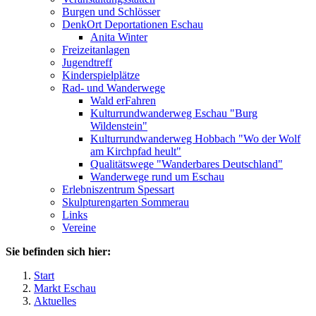
Burgen und Schlösser
DenkOrt Deportationen Eschau
Anita Winter
Freizeitanlagen
Jugendtreff
Kinderspielplätze
Rad- und Wanderwege
Wald erFahren
Kulturrundwanderweg Eschau "Burg
Wildenstein"
Kulturrundwanderweg Hobbach "Wo der Wolf
am Kirchpfad heult"
Qualitätswege "Wanderbares Deutschland"
Wanderwege rund um Eschau
Erlebniszentrum Spessart
Skulpturengarten Sommerau
Links
Vereine
Sie befinden sich hier:
Start
Markt Eschau
Aktuelles