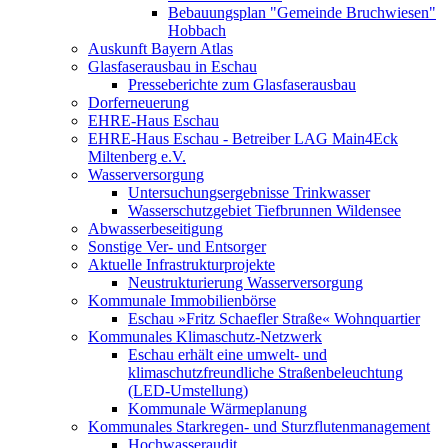
Bebauungsplan "Gemeinde Bruchwiesen"
Hobbach
Auskunft Bayern Atlas
Glasfaserausbau in Eschau
Presseberichte zum Glasfaserausbau
Dorferneuerung
EHRE-Haus Eschau
EHRE-Haus Eschau - Betreiber LAG Main4Eck
Miltenberg e.V.
Wasserversorgung
Untersuchungsergebnisse Trinkwasser
Wasserschutzgebiet Tiefbrunnen Wildensee
Abwasserbeseitigung
Sonstige Ver- und Entsorger
Aktuelle Infrastrukturprojekte
Neustrukturierung Wasserversorgung
Kommunale Immobilienbörse
Eschau »Fritz Schaefler Straße« Wohnquartier
Kommunales Klimaschutz-Netzwerk
Eschau erhält eine umwelt- und
klimaschutzfreundliche Straßenbeleuchtung
(LED-Umstellung)
Kommunale Wärmeplanung
Kommunales Starkregen- und Sturzflutenmanagement
Hochwasseraudit