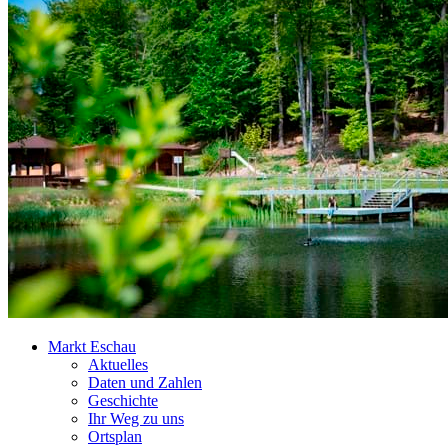
Markt Eschau
Aktuelles
Daten und Zahlen
Geschichte
Ihr Weg zu uns
Ortsplan