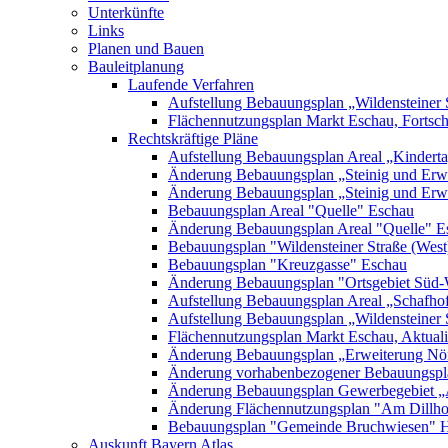
Unterkünfte
Links
Planen und Bauen
Bauleitplanung
Laufende Verfahren
Aufstellung Bebauungsplan „Wildensteiner 
Flächennutzungsplan Markt Eschau, Fortsc
Rechtskräftige Pläne
Aufstellung Bebauungsplan Areal „Kinderta
Änderung Bebauungsplan „Steinig und Erwe
Änderung Bebauungsplan „Steinig und Erw
Bebauungsplan Areal "Quelle" Eschau
Änderung Bebauungsplan Areal "Quelle" E
Bebauungsplan "Wildensteiner Straße (West
Bebauungsplan "Kreuzgasse" Eschau
Änderung Bebauungsplan "Ortsgebiet Süd-
Aufstellung Bebauungsplan Areal „Schafh
Aufstellung Bebauungsplan „Wildensteiner 
Flächennutzungsplan Markt Eschau, Aktualis
Änderung Bebauungsplan „Erweiterung Nörd
Änderung vorhabenbezogener Bebauungspla
Änderung Bebauungsplan Gewerbegebiet „A
Änderung Flächennutzungsplan "Am Dillh
Bebauungsplan "Gemeinde Bruchwiesen" 
Auskunft Bayern Atlas