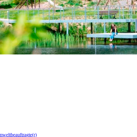
mweltbeauftragte(r)