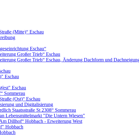
Straße (Mitte)“ Eschau
hreibung
geseinrichtung Eschau“
iterung Großer Trieb“ Eschau
eiterung Großer Trieb“ Eschau, Änderung Dachform und Dachneigun
schau
)" Eschau
West" Eschau
of“ Sommerau
Straße (Ost)“ Eschau
ierung und Digitalisierung
lich Staatsstraße St 2308“ Sommerau
n Lebensmittelmarkt "Die Untern Wiesen"
m Dillhof“ Hobbach - Erweiterung West
of" Hobbach
Hobbach