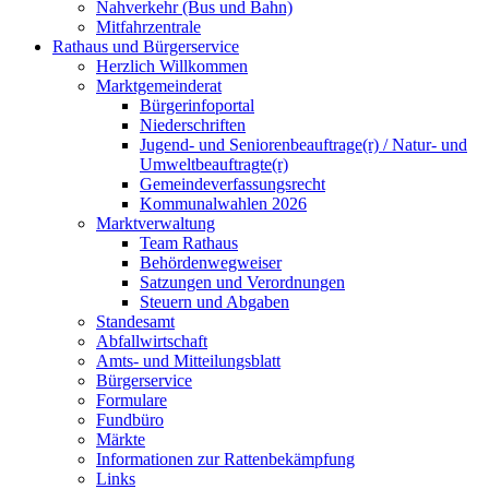
Nahverkehr (Bus und Bahn)
Mitfahrzentrale
Rathaus und Bürgerservice
Herzlich Willkommen
Marktgemeinderat
Bürgerinfoportal
Niederschriften
Jugend- und Seniorenbeauftrage(r) / Natur- und
Umweltbeauftragte(r)
Gemeindeverfassungsrecht
Kommunalwahlen 2026
Marktverwaltung
Team Rathaus
Behördenwegweiser
Satzungen und Verordnungen
Steuern und Abgaben
Standesamt
Abfallwirtschaft
Amts- und Mitteilungsblatt
Bürgerservice
Formulare
Fundbüro
Märkte
Informationen zur Rattenbekämpfung
Links