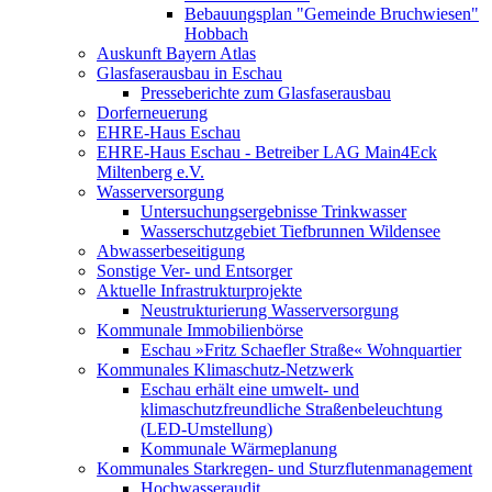
Bebauungsplan "Gemeinde Bruchwiesen"
Hobbach
Auskunft Bayern Atlas
Glasfaserausbau in Eschau
Presseberichte zum Glasfaserausbau
Dorferneuerung
EHRE-Haus Eschau
EHRE-Haus Eschau - Betreiber LAG Main4Eck
Miltenberg e.V.
Wasserversorgung
Untersuchungsergebnisse Trinkwasser
Wasserschutzgebiet Tiefbrunnen Wildensee
Abwasserbeseitigung
Sonstige Ver- und Entsorger
Aktuelle Infrastrukturprojekte
Neustrukturierung Wasserversorgung
Kommunale Immobilienbörse
Eschau »Fritz Schaefler Straße« Wohnquartier
Kommunales Klimaschutz-Netzwerk
Eschau erhält eine umwelt- und
klimaschutzfreundliche Straßenbeleuchtung
(LED-Umstellung)
Kommunale Wärmeplanung
Kommunales Starkregen- und Sturzflutenmanagement
Hochwasseraudit