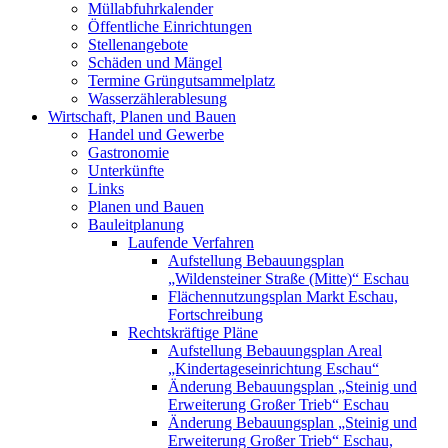
Müllabfuhrkalender
Öffentliche Einrichtungen
Stellenangebote
Schäden und Mängel
Termine Grüngutsammelplatz
Wasserzählerablesung
Wirtschaft, Planen und Bauen
Handel und Gewerbe
Gastronomie
Unterkünfte
Links
Planen und Bauen
Bauleitplanung
Laufende Verfahren
Aufstellung Bebauungsplan
„Wildensteiner Straße (Mitte)“ Eschau
Flächennutzungsplan Markt Eschau,
Fortschreibung
Rechtskräftige Pläne
Aufstellung Bebauungsplan Areal
„Kindertageseinrichtung Eschau“
Änderung Bebauungsplan „Steinig und
Erweiterung Großer Trieb“ Eschau
Änderung Bebauungsplan „Steinig und
Erweiterung Großer Trieb“ Eschau,