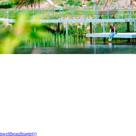
mweltbeauftragte(r)