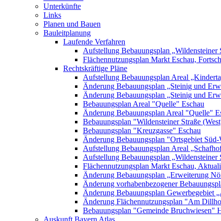
Unterkünfte
Links
Planen und Bauen
Bauleitplanung
Laufende Verfahren
Aufstellung Bebauungsplan „Wildensteiner 
Flächennutzungsplan Markt Eschau, Fortsc
Rechtskräftige Pläne
Aufstellung Bebauungsplan Areal „Kinderta
Änderung Bebauungsplan „Steinig und Erwe
Änderung Bebauungsplan „Steinig und Erw
Bebauungsplan Areal "Quelle" Eschau
Änderung Bebauungsplan Areal "Quelle" E
Bebauungsplan "Wildensteiner Straße (West
Bebauungsplan "Kreuzgasse" Eschau
Änderung Bebauungsplan "Ortsgebiet Süd-
Aufstellung Bebauungsplan Areal „Schafh
Aufstellung Bebauungsplan „Wildensteiner 
Flächennutzungsplan Markt Eschau, Aktualis
Änderung Bebauungsplan „Erweiterung Nörd
Änderung vorhabenbezogener Bebauungspla
Änderung Bebauungsplan Gewerbegebiet „A
Änderung Flächennutzungsplan "Am Dillh
Bebauungsplan "Gemeinde Bruchwiesen" 
Auskunft Bayern Atlas