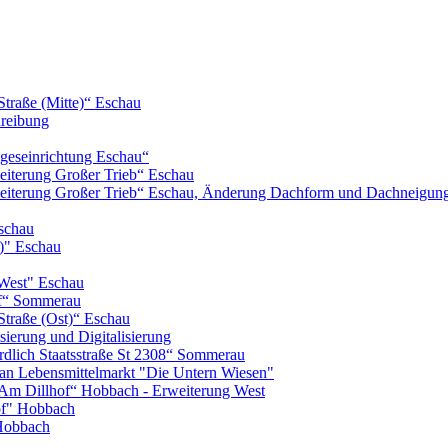
Straße (Mitte)“ Eschau
hreibung
geseinrichtung Eschau“
iterung Großer Trieb“ Eschau
eiterung Großer Trieb“ Eschau, Änderung Dachform und Dachneigun
schau
)" Eschau
West" Eschau
of“ Sommerau
Straße (Ost)“ Eschau
ierung und Digitalisierung
lich Staatsstraße St 2308“ Sommerau
n Lebensmittelmarkt "Die Untern Wiesen"
m Dillhof“ Hobbach - Erweiterung West
of" Hobbach
Hobbach