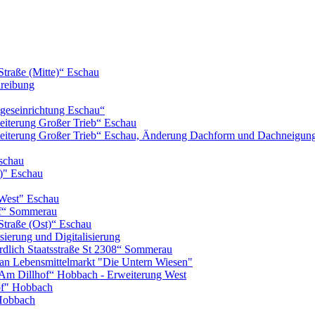
Straße (Mitte)“ Eschau
hreibung
geseinrichtung Eschau“
iterung Großer Trieb“ Eschau
eiterung Großer Trieb“ Eschau, Änderung Dachform und Dachneigun
schau
)" Eschau
West" Eschau
of“ Sommerau
Straße (Ost)“ Eschau
ierung und Digitalisierung
lich Staatsstraße St 2308“ Sommerau
n Lebensmittelmarkt "Die Untern Wiesen"
m Dillhof“ Hobbach - Erweiterung West
of" Hobbach
Hobbach