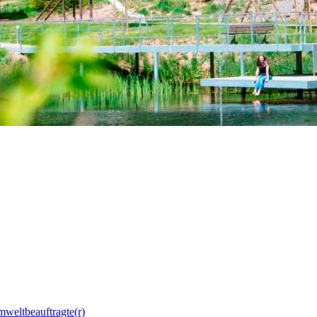
mweltbeauftragte(r)