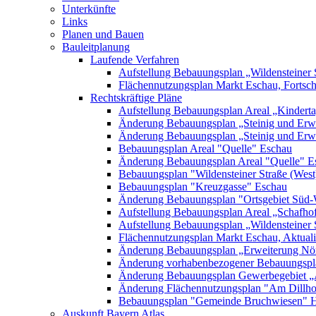
Unterkünfte
Links
Planen und Bauen
Bauleitplanung
Laufende Verfahren
Aufstellung Bebauungsplan „Wildensteiner 
Flächennutzungsplan Markt Eschau, Fortsc
Rechtskräftige Pläne
Aufstellung Bebauungsplan Areal „Kinderta
Änderung Bebauungsplan „Steinig und Erwe
Änderung Bebauungsplan „Steinig und Erw
Bebauungsplan Areal "Quelle" Eschau
Änderung Bebauungsplan Areal "Quelle" E
Bebauungsplan "Wildensteiner Straße (West
Bebauungsplan "Kreuzgasse" Eschau
Änderung Bebauungsplan "Ortsgebiet Süd-
Aufstellung Bebauungsplan Areal „Schafh
Aufstellung Bebauungsplan „Wildensteiner 
Flächennutzungsplan Markt Eschau, Aktualis
Änderung Bebauungsplan „Erweiterung Nörd
Änderung vorhabenbezogener Bebauungspla
Änderung Bebauungsplan Gewerbegebiet „A
Änderung Flächennutzungsplan "Am Dillh
Bebauungsplan "Gemeinde Bruchwiesen" 
Auskunft Bayern Atlas