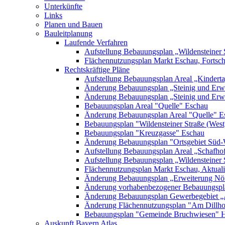
Unterkünfte
Links
Planen und Bauen
Bauleitplanung
Laufende Verfahren
Aufstellung Bebauungsplan „Wildensteiner 
Flächennutzungsplan Markt Eschau, Fortsc
Rechtskräftige Pläne
Aufstellung Bebauungsplan Areal „Kinderta
Änderung Bebauungsplan „Steinig und Erwe
Änderung Bebauungsplan „Steinig und Erw
Bebauungsplan Areal "Quelle" Eschau
Änderung Bebauungsplan Areal "Quelle" E
Bebauungsplan "Wildensteiner Straße (West
Bebauungsplan "Kreuzgasse" Eschau
Änderung Bebauungsplan "Ortsgebiet Süd-
Aufstellung Bebauungsplan Areal „Schafh
Aufstellung Bebauungsplan „Wildensteiner 
Flächennutzungsplan Markt Eschau, Aktualis
Änderung Bebauungsplan „Erweiterung Nörd
Änderung vorhabenbezogener Bebauungspla
Änderung Bebauungsplan Gewerbegebiet „A
Änderung Flächennutzungsplan "Am Dillh
Bebauungsplan "Gemeinde Bruchwiesen" 
Auskunft Bayern Atlas