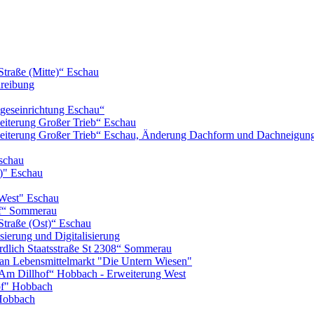
Straße (Mitte)“ Eschau
hreibung
geseinrichtung Eschau“
iterung Großer Trieb“ Eschau
eiterung Großer Trieb“ Eschau, Änderung Dachform und Dachneigun
schau
)" Eschau
West" Eschau
of“ Sommerau
Straße (Ost)“ Eschau
ierung und Digitalisierung
lich Staatsstraße St 2308“ Sommerau
n Lebensmittelmarkt "Die Untern Wiesen"
m Dillhof“ Hobbach - Erweiterung West
of" Hobbach
Hobbach