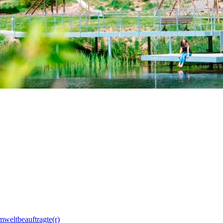
mweltbeauftragte(r)