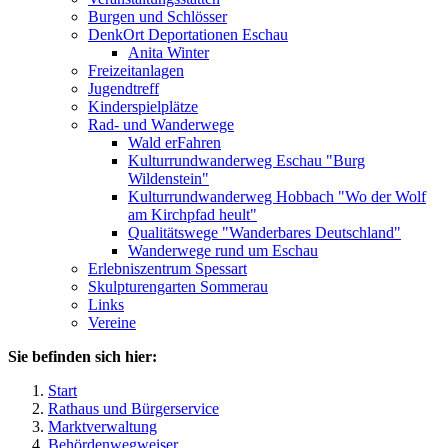
Burgen und Schlösser
DenkOrt Deportationen Eschau
Anita Winter
Freizeitanlagen
Jugendtreff
Kinderspielplätze
Rad- und Wanderwege
Wald erFahren
Kulturrundwanderweg Eschau "Burg
Wildenstein"
Kulturrundwanderweg Hobbach "Wo der Wolf
am Kirchpfad heult"
Qualitätswege "Wanderbares Deutschland"
Wanderwege rund um Eschau
Erlebniszentrum Spessart
Skulpturengarten Sommerau
Links
Vereine
Sie befinden sich hier:
Start
Rathaus und Bürgerservice
Marktverwaltung
Behördenwegweiser