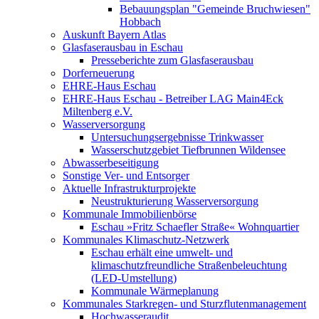
Bebauungsplan "Gemeinde Bruchwiesen"
Hobbach
Auskunft Bayern Atlas
Glasfaserausbau in Eschau
Presseberichte zum Glasfaserausbau
Dorferneuerung
EHRE-Haus Eschau
EHRE-Haus Eschau - Betreiber LAG Main4Eck
Miltenberg e.V.
Wasserversorgung
Untersuchungsergebnisse Trinkwasser
Wasserschutzgebiet Tiefbrunnen Wildensee
Abwasserbeseitigung
Sonstige Ver- und Entsorger
Aktuelle Infrastrukturprojekte
Neustrukturierung Wasserversorgung
Kommunale Immobilienbörse
Eschau »Fritz Schaefler Straße« Wohnquartier
Kommunales Klimaschutz-Netzwerk
Eschau erhält eine umwelt- und
klimaschutzfreundliche Straßenbeleuchtung
(LED-Umstellung)
Kommunale Wärmeplanung
Kommunales Starkregen- und Sturzflutenmanagement
Hochwasseraudit