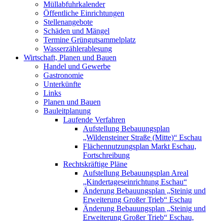
Müllabfuhrkalender
Öffentliche Einrichtungen
Stellenangebote
Schäden und Mängel
Termine Grüngutsammelplatz
Wasserzählerablesung
Wirtschaft, Planen und Bauen
Handel und Gewerbe
Gastronomie
Unterkünfte
Links
Planen und Bauen
Bauleitplanung
Laufende Verfahren
Aufstellung Bebauungsplan
„Wildensteiner Straße (Mitte)“ Eschau
Flächennutzungsplan Markt Eschau,
Fortschreibung
Rechtskräftige Pläne
Aufstellung Bebauungsplan Areal
„Kindertageseinrichtung Eschau“
Änderung Bebauungsplan „Steinig und
Erweiterung Großer Trieb“ Eschau
Änderung Bebauungsplan „Steinig und
Erweiterung Großer Trieb“ Eschau,