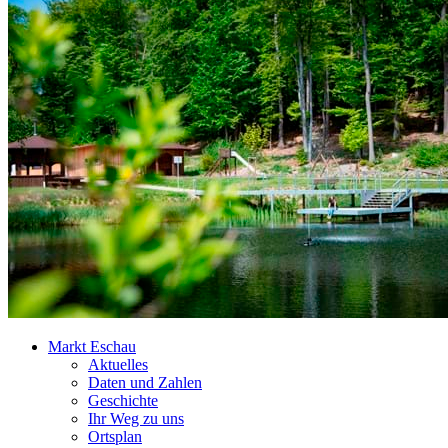
Markt Eschau
Aktuelles
Daten und Zahlen
Geschichte
Ihr Weg zu uns
Ortsplan