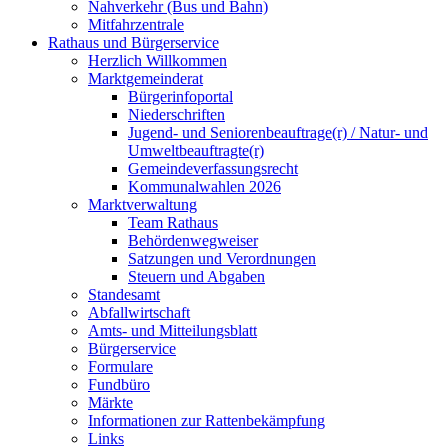
Nahverkehr (Bus und Bahn)
Mitfahrzentrale
Rathaus und Bürgerservice
Herzlich Willkommen
Marktgemeinderat
Bürgerinfoportal
Niederschriften
Jugend- und Seniorenbeauftrage(r) / Natur- und
Umweltbeauftragte(r)
Gemeindeverfassungsrecht
Kommunalwahlen 2026
Marktverwaltung
Team Rathaus
Behördenwegweiser
Satzungen und Verordnungen
Steuern und Abgaben
Standesamt
Abfallwirtschaft
Amts- und Mitteilungsblatt
Bürgerservice
Formulare
Fundbüro
Märkte
Informationen zur Rattenbekämpfung
Links