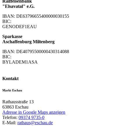
Raiffeisenbank
"Elsavatal" e.G.
IBAN: DE63796655400000030155
BIC:
GENODEF1EAU
Sparkasse
Aschaffenburg Miltenberg
IBAN: DE40795500000430314088
BIC:
BYLADEM1ASA
Kontakt
Markt Eschau
Rathausstraße 13
63863
Eschau
Adresse in Google Maps anzeigen
Telefon:
09374 9735-0
E-Mail:
rathaus@eschau.de