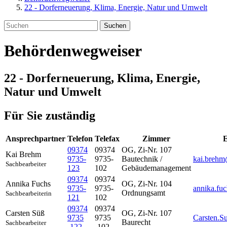
22 - Dorferneuerung, Klima, Energie, Natur und Umwelt
Suchen
Behördenwegweiser
22 - Dorferneuerung, Klima, Energie,
Natur und Umwelt
Für Sie zuständig
Ansprechpartner
Telefon
Telefax
Zimmer
E
09374
09374
OG, Zi-Nr. 107
Kai
Brehm
9735-
9735-
Bautechnik /
kai.brehm
Sachbearbeiter
123
102
Gebäudemanagement
09374
09374
Annika
Fuchs
OG, Zi-Nr. 104
9735-
9735-
annika.fu
Ordnungsamt
Sachbearbeiterin
121
102
09374
09374
Carsten
Süß
OG, Zi-Nr. 107
9735
9735
Carsten.S
Baurecht
Sachbearbeiter
-122
-102