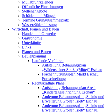
Müllabfuhrkalender
Öffentliche Einrichtungen
Stellenangebote
Schäden und Mängel
Termine Grüngutsammelplatz
Wasserzählerablesung
Wirtschaft, Planen und Bauen
Handel und Gewerbe
Gastronomie
Unterkünfte
Links
Planen und Bauen
Bauleitplanung
Laufende Verfahren
Aufstellung Bebauungsplan
„Wildensteiner Straße (Mitte)“ Eschau
Flächennutzungsplan Markt Eschau,
Fortschreibung
Rechtskräftige Pläne
Aufstellung Bebauungsplan Areal
„Kindertageseinrichtung Eschau“
Änderung Bebauungsplan „Steinig und
Erweiterung Großer Trieb“ Eschau
Änderung Bebauungsplan „Steinig und
Erweiterung Großer Trieb“ Eschau,