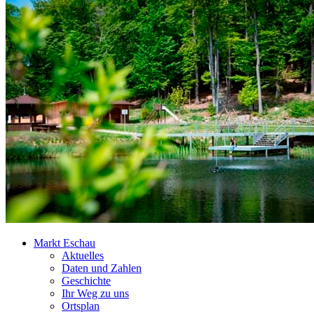
Markt Eschau
Aktuelles
Daten und Zahlen
Geschichte
Ihr Weg zu uns
Ortsplan