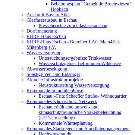
Bebauungsplan "Gemeinde Bruchwiesen"
Hobbach
Auskunft Bayern Atlas
Glasfaserausbau in Eschau
Presseberichte zum Glasfaserausbau
Dorferneuerung
EHRE-Haus Eschau
EHRE-Haus Eschau - Betreiber LAG Main4Eck
Miltenberg e.V.
Wasserversorgung
Untersuchungsergebnisse Trinkwasser
Wasserschutzgebiet Tiefbrunnen Wildensee
Abwasserbeseitigung
Sonstige Ver- und Entsorger
Aktuelle Infrastrukturprojekte
Neustrukturierung Wasserversorgung
Kommunale Immobilienbörse
Eschau »Fritz Schaefler Straße« Wohnquartier
Kommunales Klimaschutz-Netzwerk
Eschau erhält eine umwelt- und
klimaschutzfreundliche Straßenbeleuchtung
(LED-Umstellung)
Kommunale Wärmeplanung
Kommunales Starkregen- und Sturzflutenmanagement
Hochwasseraudit