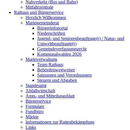
Nahverkehr (Bus und Bahn)
Mitfahrzentrale
Rathaus und Bürgerservice
Herzlich Willkommen
Marktgemeinderat
Bürgerinfoportal
Niederschriften
Jugend- und Seniorenbeauftrage(r) / Natur- und
Umweltbeauftragte(r)
Gemeindeverfassungsrecht
Kommunalwahlen 2026
Marktverwaltung
Team Rathaus
Behördenwegweiser
Satzungen und Verordnungen
Steuern und Abgaben
Standesamt
Abfallwirtschaft
Amts- und Mitteilungsblatt
Bürgerservice
Formulare
Fundbüro
Märkte
Informationen zur Rattenbekämpfung
Links