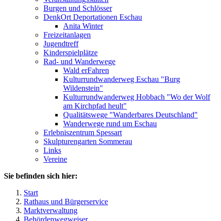
Burgen und Schlösser
DenkOrt Deportationen Eschau
Anita Winter
Freizeitanlagen
Jugendtreff
Kinderspielplätze
Rad- und Wanderwege
Wald erFahren
Kulturrundwanderweg Eschau "Burg
Wildenstein"
Kulturrundwanderweg Hobbach "Wo der Wolf
am Kirchpfad heult"
Qualitätswege "Wanderbares Deutschland"
Wanderwege rund um Eschau
Erlebniszentrum Spessart
Skulpturengarten Sommerau
Links
Vereine
Sie befinden sich hier:
Start
Rathaus und Bürgerservice
Marktverwaltung
Behördenwegweiser